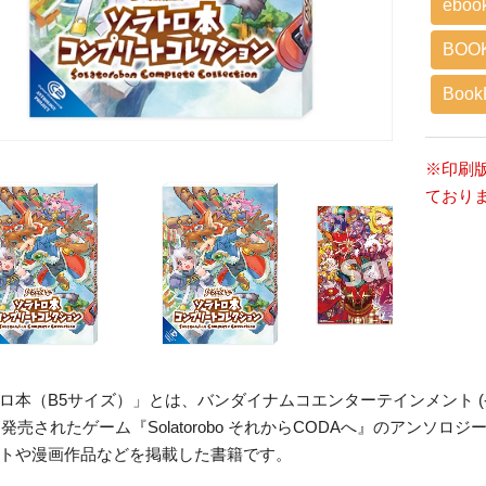
eboo
BOO
BookL
※印刷
ており
ロ本（B5サイズ）」とは、バンダイナムコエンターテインメント 
年に発売されたゲーム『Solatorobo それからCODAへ』のアン
トや漫画作品などを掲載した書籍です。