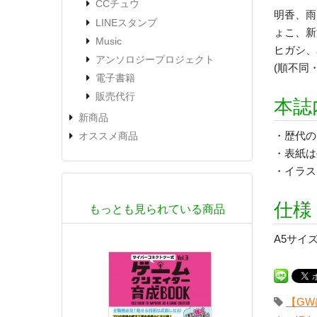
CCチュウ
明香、雨
LINEスタンプ
ょこ、新
Music
ヒガシ、
アンソロジープロジェクト
(順不同
電子書籍
販売代行
本誌
新商品
・歴代の
オススメ商品
・表紙は
・イラス
仕様
もっとも見られている商品
A5サイズ
【GW