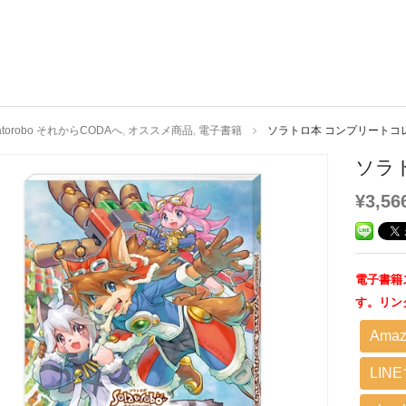
latorobo それからCODAへ
,
オススメ商品
,
電子書籍
ソラトロ本 コンプリートコ
ソラ
¥3,56
電子書籍
す。リン
Amaz
LIN