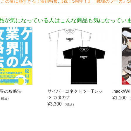
 この夏に熱すぎる！漫画特集
,
【祝！5周年！】『戦場のフーガ』
品が気になっている人はこんな商品も気になってい
界の攻略法
サイバーコネクトツーTシャ
.hack//W
ツ カタカナ
¥1,100
（税込）
（
¥3,300
（税込）