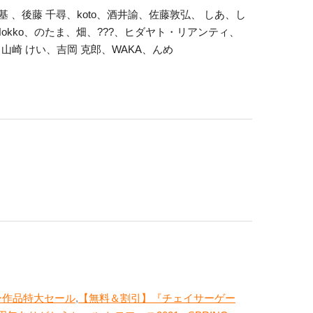
 、後藤 千尋、koto、酒井諭、佐藤敦弘、 しあ、し
kko、のたま、畑、???、ヒダヤト・リアンティ、
山崎 けい、吉岡 克郎、WAKA、んめ
ー作品特大セール
,
【無料＆割引】『チェイサーゲー