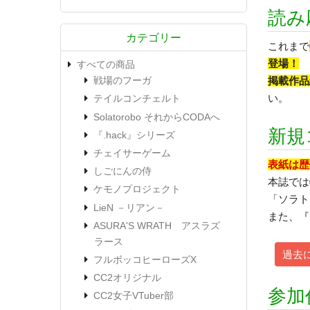
読み
カテゴリー
これまで
登場！
すべての商品
掲載作品
戦場のフーガ
い。
テイルコンチェルト
Solatorobo それからCODAへ
新規
『.hack』シリーズ
チェイサーゲーム
表紙は歴
しごにんの侍
本誌では
ケモノプロジェクト
「ソラト
LieN －リアン－
また、『
ASURA'S WRATH アスラズ
ラース
過去
フルボッコヒーローズX
CC2オリジナル
参加
CC2女子VTuber部