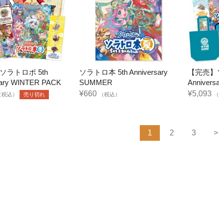
ソラトロボ 5th
ソラトロ本 5th Anniversary
【完売】ソ
sary WINTER PACK
SUMMER
Anniver
¥660
¥5,093
（税込）
売り切れ
（税込）
（
1
2
3
>