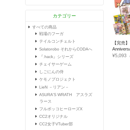
カテゴリー
すべての商品
戦場のフーガ
テイルコンチェルト
【完売】
Anniver
Solatorobo それからCODAへ
¥5,093
『.hack』シリーズ
チェイサーゲーム
しごにんの侍
ケモノプロジェクト
LieN －リアン－
ASURA'S WRATH アスラズ
ラース
フルボッコヒーローズX
CC2オリジナル
CC2女子VTuber部