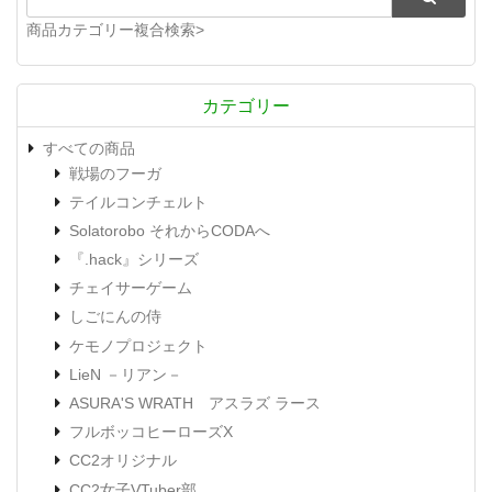
商品カテゴリー複合検索>
カテゴリー
すべての商品
戦場のフーガ
テイルコンチェルト
Solatorobo それからCODAへ
『.hack』シリーズ
チェイサーゲーム
しごにんの侍
ケモノプロジェクト
LieN －リアン－
ASURA'S WRATH アスラズ ラース
フルボッコヒーローズX
CC2オリジナル
CC2女子VTuber部