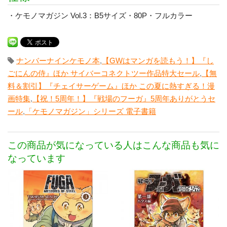
・ケモノマガジン Vol.3：B5サイズ・80P・フルカラー
ナンバーナインケモノ本
,
【GWはマンガを読もう！】『し
ごにんの侍』ほか サイバーコネクトツー作品特大セール
,
【無
料＆割引】『チェイサーゲーム』ほか この夏に熱すぎる！漫
画特集
,
【祝！5周年！】『戦場のフーガ』5周年ありがとうセ
ール
,
「ケモノマガジン」シリーズ 電子書籍
この商品が気になっている人はこんな商品も気に
なっています