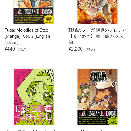
Fuga: Melodies of Steel
戦場のフーガ 鋼鉄のメロディ
(Manga): Vol. 3 (English
【まとめ本】 第一部 ハクス
Edition)
編
¥440
¥2,200
（税込）
（税込）