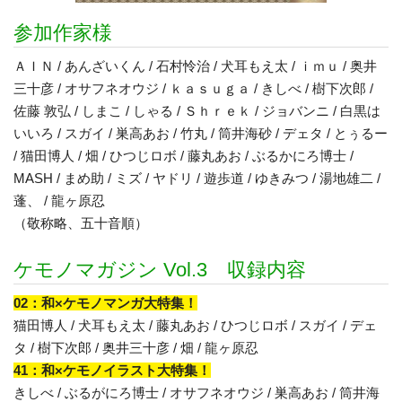
参加作家様
ＡＩＮ / あんざいくん / 石村怜治 / 犬耳もえ太 / ｉｍｕ / 奥井
三十彦 / オサフネオウジ / ｋａｓｕｇａ / きしべ / 樹下次郎 /
佐藤 敦弘 / しまこ / しゃる / Ｓｈｒｅｋ / ジョバンニ / 白黒は
いいろ / スガイ / 巣高あお / 竹丸 / 筒井海砂 / デェタ / とぅるー
/ 猫田博人 / 畑 / ひつじロボ / 藤丸あお / ぶるかにろ博士 /
MASH / まめ助 / ミズ / ヤドリ / 遊歩道 / ゆきみつ / 湯地雄二 /
蓬、 / 龍ヶ原忍
（敬称略、五十音順）
ケモノマガジン Vol.3 収録内容
02：和×ケモノマンガ大特集！
猫田博人 / 犬耳もえ太 / 藤丸あお / ひつじロボ / スガイ / デェ
タ / 樹下次郎 / 奥井三十彦 / 畑 / 龍ヶ原忍
41：和×ケモノイラスト大特集！
きしべ / ぶるがにろ博士 / オサフネオウジ / 巣高あお / 筒井海