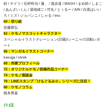
砂 / ヤドリ / 石村怜治 / 蓮、 / 遊歩道 / MASH / まめ助 / しまこ
/ あんざいくん / 湯地雄二 / 竹丸 / とぅるー / AIN / 白黒はいい
ろ / ミズ / ジョバンニ / しゃる / imu
60：切り絵
佐藤敦弘
62：ケモノマスコットキャラクター
スペシャルイラストナレーション(日陽)/シーニャの活動レポ
ート
66：マンガ＆イラストコーナー
kasuga / shrek
68：作家プロフィール
72：オリジナルケモノ投稿作品コーナー
74：ケモノ座談会
78：LINEスタンプ「けもぐるみ☆」シリーズに注目！
80：ケモノコラム
熊本秀基
仕様