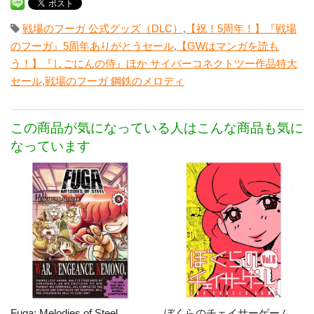
戦場のフーガ 公式グッズ（DLC）
,
【祝！5周年！】『戦場
のフーガ』5周年ありがとうセール
,
【GWはマンガを読も
う！】『しごにんの侍』ほか サイバーコネクトツー作品特大
セール
,
戦場のフーガ 鋼鉄のメロディ
この商品が気になっている人はこんな商品も気に
なっています
Fuga: Melodies of Steel
ぼくらのチェイサーゲーム