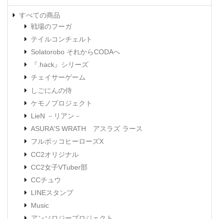
すべての商品
戦場のフーガ
テイルコンチェルト
Solatorobo それからCODAへ
『.hack』シリーズ
チェイサーゲーム
しごにんの侍
ケモノプロジェクト
LieN －リアン－
ASURA'S WRATH アスラズ ラース
フルボッコヒーローズX
CC2オリジナル
CC2女子VTuber部
CCチュウ
LINEスタンプ
Music
アンソロジープロジェクト