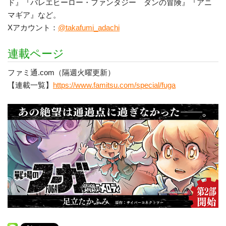
ド』『バレエヒーロー・ファンタジー ダンの冒険』『アニ
マギア』など。
Xアカウント：
@takafumi_adachi
連載ページ
ファミ通.com（隔週火曜更新）
【連載一覧】
https://www.famitsu.com/special/fuga