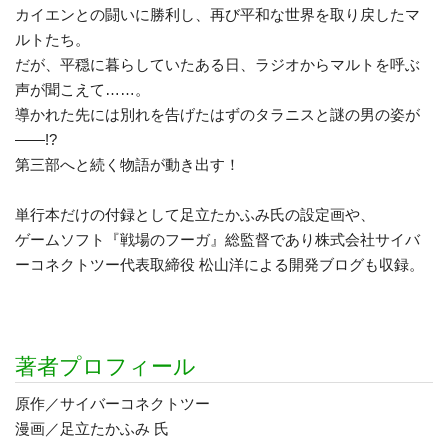
カイエンとの闘いに勝利し、再び平和な世界を取り戻したマ
ルトたち。
だが、平穏に暮らしていたある日、ラジオからマルトを呼ぶ
声が聞こえて……。
導かれた先には別れを告げたはずのタラニスと謎の男の姿が
――!?
第三部へと続く物語が動き出す！
単行本だけの付録として足立たかふみ氏の設定画や、
ゲームソフト『戦場のフーガ』総監督であり株式会社サイバ
ーコネクトツー代表取締役 松山洋による開発ブログも収録。
著者プロフィール
原作／サイバーコネクトツー
漫画／足立たかふみ 氏