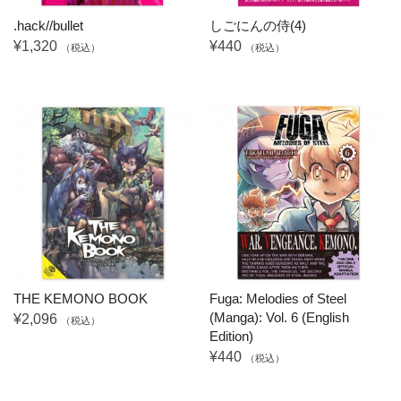
.hack//bullet
しごにんの侍(4)
¥1,320
¥440
（税込）
（税込）
THE KEMONO BOOK
Fuga: Melodies of Steel
(Manga): Vol. 6 (English
¥2,096
（税込）
Edition)
¥440
（税込）