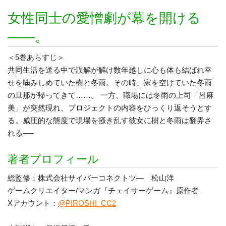
女性同士の愛憎劇が幕を開ける
――。
＜5巻あらすじ＞
共同生活を送る中で誤解が解け数年越しに心も体も結ばれ幸
せを噛みしめていた樹と冬雨。その時、家を空けていた冬雨
の旦那が帰ってきて……。 一方、職場には冬雨の上司「呂麻
美」が突然現れ、プロジェクトの内容をひっくり返そうとす
る。威圧的な態度で現場を掻き乱す彼女に樹と冬雨は翻弄さ
れる──
著者プロフィール
総監修：株式会社サイバーコネクトツ― 松山洋
ゲームクリエイター/マンガ『チェイサーゲーム』原作者
Xアカウント：
@PIROSHI_CC2