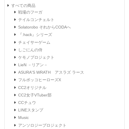
すべての商品
戦場のフーガ
テイルコンチェルト
Solatorobo それからCODAへ
『.hack』シリーズ
チェイサーゲーム
しごにんの侍
ケモノプロジェクト
LieN －リアン－
ASURA'S WRATH アスラズ ラース
フルボッコヒーローズX
CC2オリジナル
CC2女子VTuber部
CCチュウ
LINEスタンプ
Music
アンソロジープロジェクト