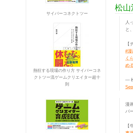
松山
サイバーコネクトツー
人
と
【チ
#漫
く
め
熱狂する現場の作り方 サイバーコネ
クトツー流ゲームクリエイター超十
— 
則
Sep
漫
バ
【
事