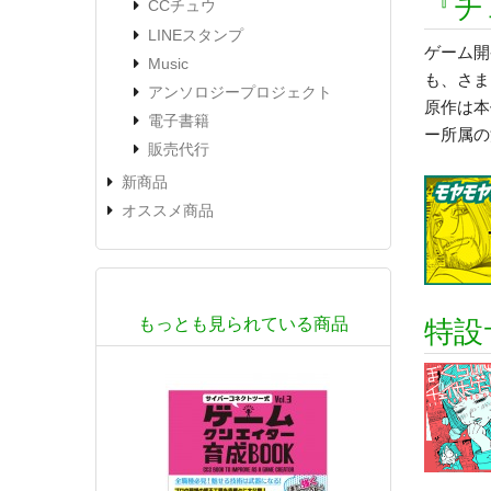
『チ
CCチュウ
LINEスタンプ
ゲーム開
Music
も、さま
アンソロジープロジェクト
原作は本
電子書籍
ー所属の
販売代行
新商品
オススメ商品
もっとも見られている商品
特設