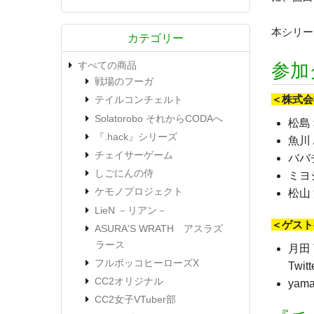
本シリー
カテゴリー
すべての商品
参加ク
戦場のフーガ
＜株式会
テイルコンチェルト
Solatorobo それからCODAへ
松島 
『.hack』シリーズ
魚川 
チェイサーゲーム
ババ
しごにんの侍
ミヨシ
ケモノプロジェクト
松山 
LieN －リアン－
＜ゲスト
ASURA'S WRATH アスラズ
ラース
月田 
フルボッコヒーローズX
Twi
CC2オリジナル
ya
CC2女子VTuber部