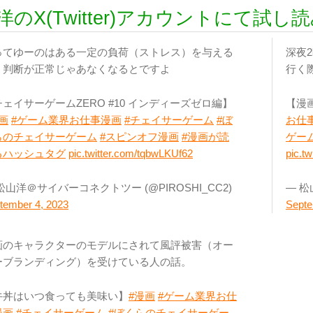
洋のX(Twitter)アカウントにて試し
ってゆーのはある一定の負荷（ストレス）を与える
深夜
、判断が正常じゃあなくなるとですよ
行く
ェイサーゲームZERO #10 インディーズゼロ編】
【漫
画
#ゲーム業界お仕事漫画
#チェイサーゲーム
#ぼ
お仕
らのチェイサーゲーム
#スピンオフ漫画
#漫画が読
ゲー
るハッシュタグ
pic.twitter.com/tqbwLKUf62
pic.t
松山洋＠サイバーコネクトツー (@PIROSHI_CC2)
— 松
tember 4, 2023
Septe
画のキャラクターのモデルにされて風評被害（オー
ーブランディング）を受けている人の話。
牛丼はいつ食っても美味い】
#漫画
#ゲーム業界お仕
漫画
#チェイサーゲーム
#ぼくらのチェイサーゲー