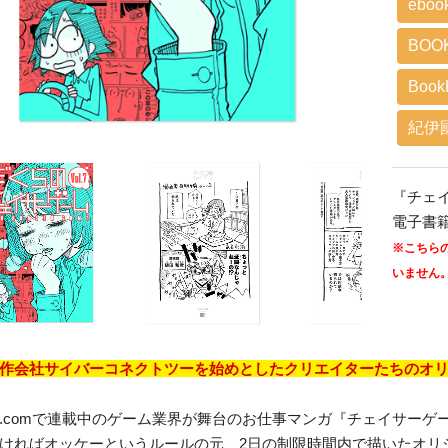
eboo
BOO
BookL
紀伊
『チェ
電子書
※こちら
いません
作会社サイバーコネクトツーを始めとしたクリエイターたちのオ
.comで連載中のゲーム業界が舞台のお仕事マンガ『チェイサーゲ
ければオッケーというルールの元、2日の制限時間内で描いたオリ