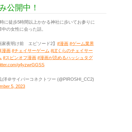
読み公開中！
2時に徒歩5時間以上かかる神社に歩いてお参りに
際中の女性に会った話。
画家夜明け前 エピソード2】
#漫画
#ゲーム業界
事漫画
#チェイサーゲーム
#ぼくらのチェイサー
ム
#スピンオフ漫画
#漫画が読めるハッシュタグ
witter.com/g4yzwrGGSS
山洋＠サイバーコネクトツー (@PIROSHI_CC2)
mber 5, 2023