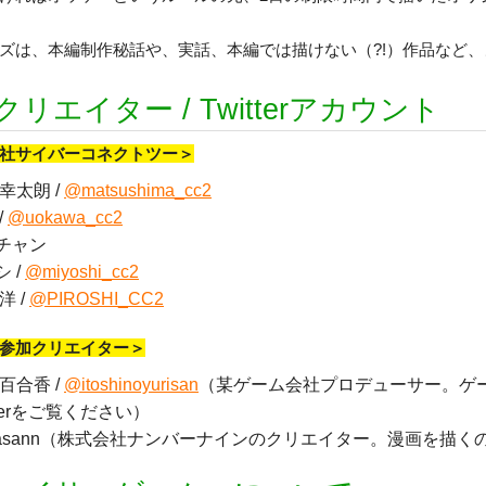
ズは、本編制作秘話や、実話、本編では描けない（?!）作品など
リエイター / Twitterアカウント
社サイバーコネクトツー＞
幸太朗 /
@matsushima_cc2
/
@uokawa_cc2
チャン
 /
@miyoshi_cc2
洋 /
@PIROSHI_CC2
参加クリエイター＞
百合香 /
@itoshinoyurisan
（某ゲーム会社プロデューサー。ゲ
tterをご覧ください）
masann（株式会社ナンバーナインのクリエイター。漫画を描く