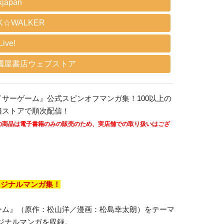
kjapan
K☆WALKER
ive!
國屋書店ウェブストア
イサーゲーム』公式スピンオフマンガ集！100以上の
籍ストアで順次配信！
の商品は電子書籍のみの販売のため、実店舗での取り扱いはござ
。
リジナルマンガ集！
ーム』（原作：松山洋／漫画：松島幸太朗）をテーマ
ジナルマンガを収録。