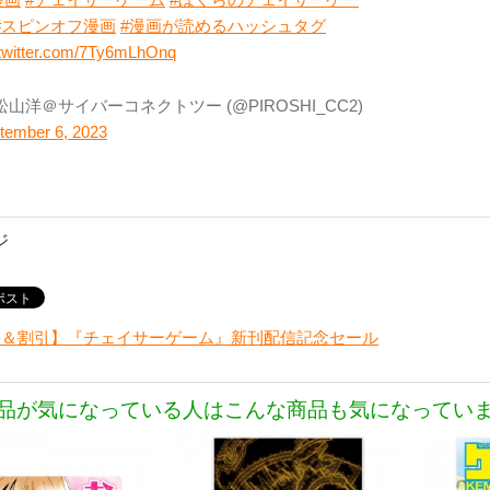
#スピンオフ漫画
#漫画が読めるハッシュタグ
.twitter.com/7Ty6mLhOnq
松山洋＠サイバーコネクトツー (@PIROSHI_CC2)
tember 6, 2023
ジ
料＆割引】『チェイサーゲーム』新刊配信記念セール
品が気になっている人はこんな商品も気になってい