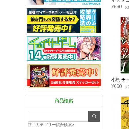
小説 チ
¥660
（
小説 チ
¥660
（
商品検索
商品カテゴリー複合検索>