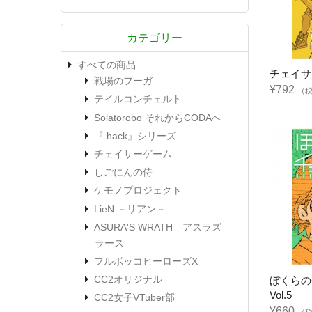
カテゴリー
すべての商品
チェイサ
戦場のフーガ
¥792
（
テイルコンチェルト
Solatorobo それからCODAへ
『.hack』シリーズ
チェイサーゲーム
しごにんの侍
ケモノプロジェクト
LieN －リアン－
ASURA'S WRATH アスラズ
ラース
フルボッコヒーローズX
CC2オリジナル
ぼくらの
Vol.5
CC2女子VTuber部
¥660