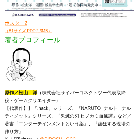
ポスター2
（B1サイズ PDF:2.6MB）
著者プロフィール
原作／松山 洋
（株式会社サイバーコネクトツー代表取締
役・ゲームクリエイター）
【代表作】】『.hack』シリーズ、『NARUTO−ナルト− ナル
ティメット』シリーズ、『鬼滅の刃 ヒノカミ血風譚』など／
著書『エンターテインメントという薬』、『熱狂する現場の
作り方』