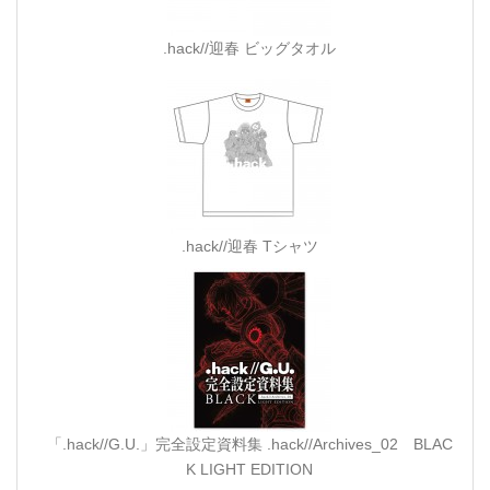
.hack//迎春 ビッグタオル
.hack//迎春 Tシャツ
「.hack//G.U.」完全設定資料集 .hack//Archives_02 BLAC
K LIGHT EDITION