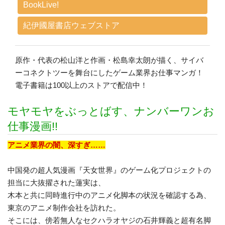
BookLive!
紀伊國屋書店ウェブストア
原作・代表の松山洋と作画・松島幸太朗が描く、サイバ
ーコネクトツーを舞台にしたゲーム業界お仕事マンガ！
電子書籍は100以上のストアで配信中！
モヤモヤをぶっとばす、ナンバーワンお
仕事漫画!!
アニメ業界の闇、深すぎ……
中国発の超人気漫画『天女世界』のゲーム化プロジェクトの
担当に大抜擢された蓮実は、
木本と共に同時進行中のアニメ化脚本の状況を確認する為、
東京のアニメ制作会社を訪れた。
そこには、傍若無人なセクハラオヤジの石井輝義と超有名脚