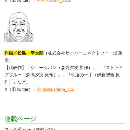
X（旧Twitter）：
@PIROSHI_CC2
作画／松島 幸太朗
（株式会社サイバーコネクトツー・漫画
家）
【代表作】『ショー☆バン（森高夕次 原作）』、『ストライ
プブルー（森高夕次 原作）』、『永遠の一手（伊藤智義 原
作）』など。
X（旧Twitter）：
@matsushima_cc2
連載ページ
ファミ通.com（連載完結）