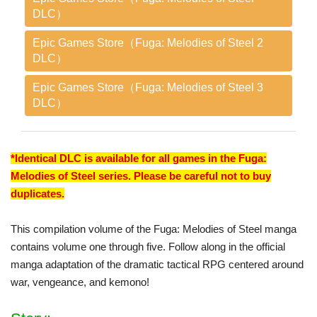
DLC）
Epic Games Store（Fuga: Melodies of Steel 2
DLC）
Epic Games Store（Fuga: Melodies of Steel 3
DLC）
*Identical DLC is available for all games in the Fuga:
Melodies of Steel series. Please be careful not to buy
duplicates.
This compilation volume of the Fuga: Melodies of Steel manga
contains volume one through five. Follow along in the official
manga adaptation of the dramatic tactical RPG centered around
war, vengeance, and kemono!