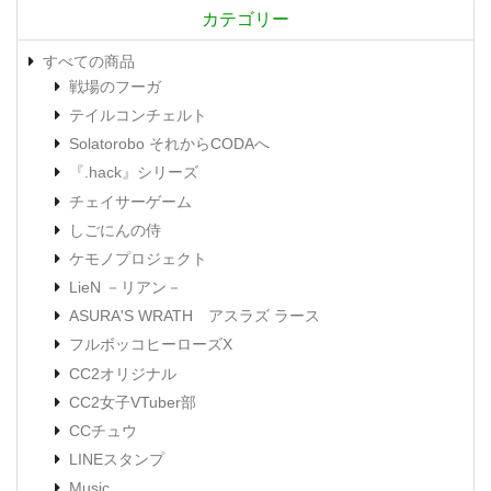
カテゴリー
すべての商品
戦場のフーガ
テイルコンチェルト
Solatorobo それからCODAへ
『.hack』シリーズ
チェイサーゲーム
しごにんの侍
ケモノプロジェクト
LieN －リアン－
ASURA'S WRATH アスラズ ラース
フルボッコヒーローズX
CC2オリジナル
CC2女子VTuber部
CCチュウ
LINEスタンプ
Music