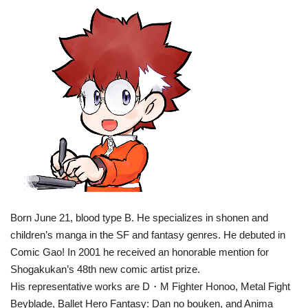
Born June 21, blood type B. He specializes in shonen and
children’s manga in the SF and fantasy genres. He debuted in
Comic Gao! In 2001 he received an honorable mention for
Shogakukan’s 48th new comic artist prize.
His representative works are D・M Fighter Honoo, Metal Fight
Beyblade, Ballet Hero Fantasy: Dan no bouken, and Anima