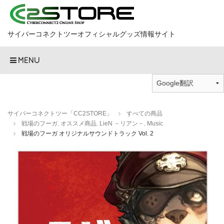
サイバーコネクトツーオフィシャルグッズ情報サイト
MENU
サイバーコネクトツー「CC2STORE」
すべての商品
戦場のフーガ
,
オススメ商品
,
LieN －リアン－
,
Music
戦場のフーガ オリジナルサウンドトラック Vol. 2