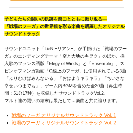
子どもたちの闘いの軌跡を楽曲とともに振り返る―
『戦場のフーガ』の世界観を彩る楽曲を網羅したオリジナル
サウンドトラック
サウンドユニット「LieN −リアン−」が手掛けた『戦場のフー
ガ』のエンディングテーマ「空と大地のキヲク」のほか、挿
入歌のフランス語版「Elegy of Winds」と「Ensemble」、ス
ピンオフマンガ動画「G線上のフーガ」に使用されている3曲
「ふりむけばみんないる」「おはようキラキラ」「ちいさな
幸せいつまでも」、ゲーム内BGMを含めた全30曲（再生時
間：51分17秒）を収録したサウンドトラックVol.2。
マルト達の闘いの結末は果たして…楽曲と共に辿ります。
戦場のフーガ オリジナルサウンドトラック Vol. 1
戦場のフーガ オリジナルサウンドトラック Vol. 2