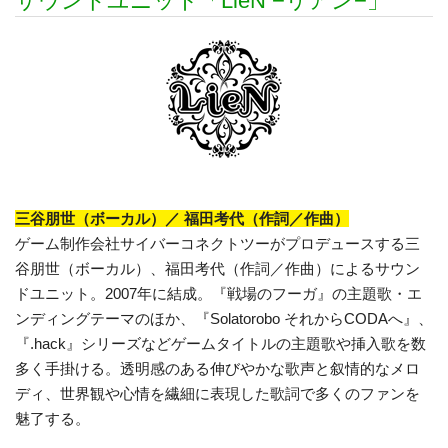
サウンドユニット「LieN −リアン−」
三谷朋世（ボーカル）／ 福田考代（作詞／作曲）
ゲーム制作会社サイバーコネクトツーがプロデュースする三
谷朋世（ボーカル）、福田考代（作詞／作曲）によるサウン
ドユニット。2007年に結成。『戦場のフーガ』の主題歌・エ
ンディングテーマのほか、『Solatorobo それからCODAへ』、
『.hack』シリーズなどゲームタイトルの主題歌や挿入歌を数
多く手掛ける。透明感のある伸びやかな歌声と叙情的なメロ
ディ、世界観や心情を繊細に表現した歌詞で多くのファンを
魅了する。