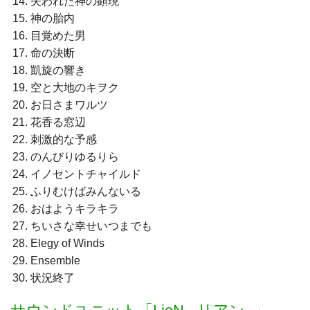
失われた神の顕現
神の胎内
目覚めた男
命の決断
凱旋の響き
空と大地のキヲク
お日さまワルツ
花香る窓辺
刺激的な予感
のんびりゆるりら
イノセントチャイルド
ふりむけばみんないる
おはようキラキラ
ちいさな幸せいつまでも
Elegy of Winds
Ensemble
状況終了