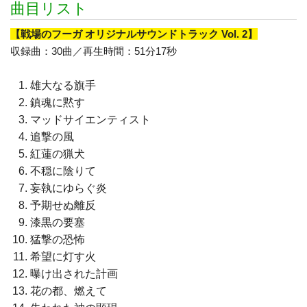
曲目リスト
【戦場のフーガ オリジナルサウンドトラック Vol. 2】
収録曲：30曲／再生時間：51分17秒
雄大なる旗手
鎮魂に黙す
マッドサイエンティスト
追撃の風
紅蓮の猟犬
不穏に陰りて
妄執にゆらぐ炎
予期せぬ離反
漆黒の要塞
猛撃の恐怖
希望に灯す火
曝け出された計画
花の都、燃えて