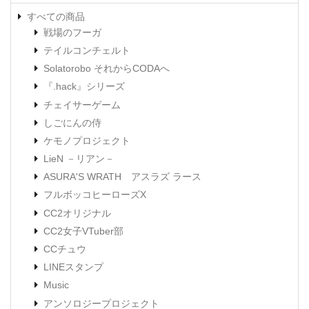
すべての商品
戦場のフーガ
テイルコンチェルト
Solatorobo それからCODAへ
『.hack』シリーズ
チェイサーゲーム
しごにんの侍
ケモノプロジェクト
LieN －リアン－
ASURA'S WRATH アスラズ ラース
フルボッコヒーローズX
CC2オリジナル
CC2女子VTuber部
CCチュウ
LINEスタンプ
Music
アンソロジープロジェクト