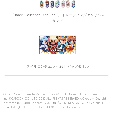
「.hack//Collection 20th Fes. 」 トレーディングアクリルス
タンド
テイルコンチェルト 25th ビッグタオル
©.hack Conglomerate ©Project .hack ©Bandai Namco Entertainment
Inc. ©CAPCOM CO., LTD. 2012 ALL RIGHTS RESERVED. ©Drecom Co., Ltd.
powered by CyberConnect2 Co., Ltd. ©2012 IDEA FACTORY / COMPILE
HEART ©CyberConnect2 Co., Ltd. ©Seiichiro Hosokawa