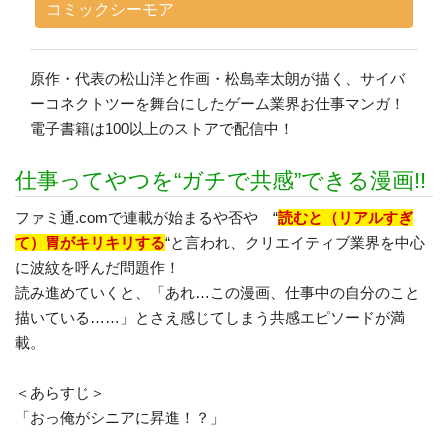
コミックシーモア
原作・代表の松山洋と作画・松島幸太朗が描く、サイバ
ーコネクトツーを舞台にしたゲーム業界お仕事マンガ！
電子書籍は100以上のストアで配信中！
仕事ってやつを“ガチで共感”できる漫画!!
ファミ通.comで連載が始まるや否や “
読むと（リアルすぎ
て）胃がキリキリする
“と言われ、クリエイティブ業界を中心
に波紋を呼んだ問題作！
読み進めていくと、「あれ…この漫画、仕事中の自分のこと
描いている……」とさえ感じてしまう共感エピソードが満
載。
＜あらすじ＞
「おっ俺がシニアに昇進！？」