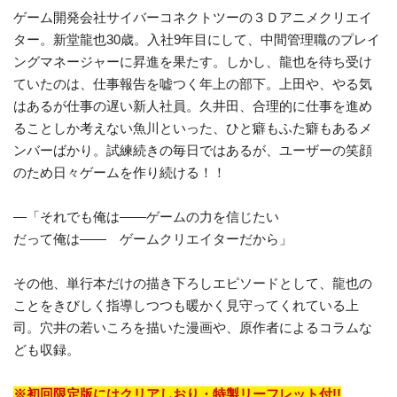
ゲーム開発会社サイバーコネクトツーの３Ｄアニメクリエイ
ター。新堂龍也30歳。入社9年目にして、中間管理職のプレイ
ングマネージャーに昇進を果たす。しかし、龍也を待ち受け
ていたのは、仕事報告を嘘つく年上の部下。上田や、やる気
はあるが仕事の遅い新人社員。久井田、合理的に仕事を進め
ることしか考えない魚川といった、ひと癖もふた癖もあるメ
ンバーばかり。試練続きの毎日ではあるが、ユーザーの笑顔
のため日々ゲームを作り続ける！！
―「それでも俺は――ゲームの力を信じたい
だって俺は―― ゲームクリエイターだから」
その他、単行本だけの描き下ろしエピソードとして、龍也の
ことをきびしく指導しつつも暖かく見守ってくれている上
司。穴井の若いころを描いた漫画や、原作者によるコラムな
ども収録。
※初回限定版にはクリアしおり・特製リーフレット付!!