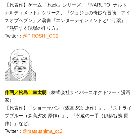
【代表作】ゲーム『.hack』シリーズ、『NARUTO−ナルト−
ナルティメット』シリーズ、『ジョジョの奇妙な冒険 アイ
ズオブヘブン』／著書『エンターテインメントという薬』、
『熱狂する現場の作り方』
Twitter：
@PIROSHI_CC2
作画／松島 幸太朗
（株式会社サイバーコネクトツー・漫画
家）
【代表作】『ショー☆バン（森高夕次 原作）』、『ストライ
プブルー（森高夕次 原作）』、『永遠の一手（伊藤智義 原
作）』など。
Twitter：
@matsushima_cc2