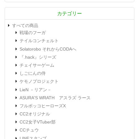
カテゴリー
すべての商品
戦場のフーガ
テイルコンチェルト
Solatorobo それからCODAへ
『.hack』シリーズ
チェイサーゲーム
しごにんの侍
ケモノプロジェクト
LieN －リアン－
ASURA'S WRATH アスラズ ラース
フルボッコヒーローズX
CC2オリジナル
CC2女子VTuber部
CCチュウ
LINEスタンプ