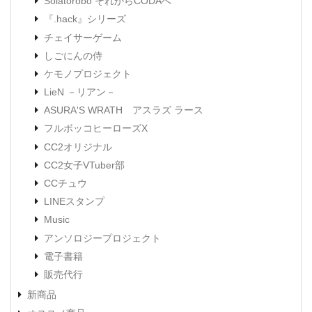
Solatorobo それからCODAへ
『.hack』シリーズ
チェイサーゲーム
しごにんの侍
ケモノプロジェクト
LieN －リアン－
ASURA'S WRATH アスラズ ラース
フルボッコヒーローズX
CC2オリジナル
CC2女子VTuber部
CCチュウ
LINEスタンプ
Music
アンソロジープロジェクト
電子書籍
販売代行
新商品