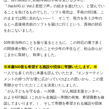
『.hack//G.U. Vol.2 君想フ声』の続きを遊びたい、と望んでい
ることを告げるものでした。ソフト発売は、手術の9日後。こ
のままでは間に合わない――！ そこで、視力を失う少年の
もとへ直接発売前のソフトを届けに行くという、異例の対応
をおこないました。
10年前当時のことを振り返るとともに、この対応の裏で多く
の関係者が動いてくれたことや少年の半生など、松山自らが
こまかに取材し、執筆しました。
※本書500冊を希望する施設や団体に寄贈いたします。※
一人でも多くの方に本書を読んでいただき、“エンターテイン
メントの持つ力”が更に広がっていけばとの思いから、この度
寄贈させていただくことを決意いたしました。
「がん子どもを守る会」へ30冊、「がん相談支援センター」
およそ437施設（これから全施設へ寄贈の有無、希望冊数を確
認してまいります。）、そして寄贈を希望される施設や団体