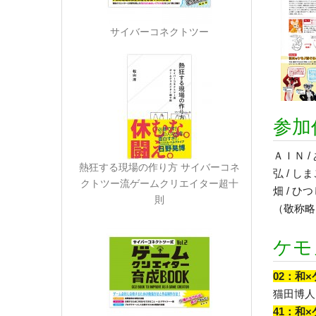
サイバーコネクトツー
参加
ＡＩＮ /
熱狂する現場の作り方 サイバーコネ
弘 / しま
クトツー流ゲームクリエイター超十
畑 / ひつ
則
（敬称略
ケモ
02：和
猫田博人 
41：和