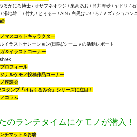
ぶるがにろ博士 / オサフネオウジ / 巣高あお / 筒井海砂 / ヤドリ / 石村怜治
 湯地雄二 / 竹丸 / とぅるー / AIN / 白黒はいいろ / ミズ / ジョバンニ 
り絵
モノマスコットキャラクター
ルイラストナレーション(日陽)/シーニャの活動レポート
ンガ＆イラストコーナー
 shrek
家プロフィール
リジナルケモノ投稿作品コーナー
モノ座談会
INEスタンプ「けもぐるみ☆」シリーズに注目！
モノコラム
たのランチタイムにケモノが潜入！
ンチマット＆お箸