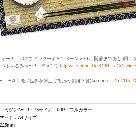
きゅー！『CC2ウィンターキャンペーン 2016』開催まであと6日
ズもあるみゃ〜！（*´ω｀*）
https://t.co/emUHevG8I1
#CC2winte
ーニャ＠ケモノ世界を盛上げるため奮闘中 (@kemono_cc2)
2015, 
ガジン Vol.3：B5サイズ・80P・フルカラー
マット：A4サイズ
225mm