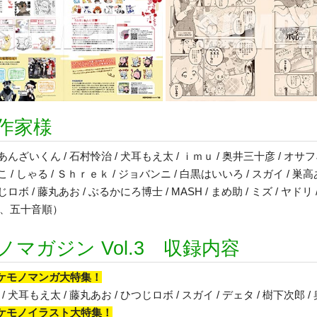
作家様
 あんざいくん / 石村怜治 / 犬耳もえ太 / ｉｍｕ / 奥井三十彦 / オサフ
こ / しゃる / Ｓｈｒｅｋ / ジョバンニ / 白黒はいいろ / スガイ / 巣高あ
じロボ / 藤丸あお / ぶるかにろ博士 / MASH / まめ助 / ミズ / ヤドリ 
、五十音順）
ノマガジン Vol.3 収録内容
×ケモノマンガ大特集！
/ 犬耳もえ太 / 藤丸あお / ひつじロボ / スガイ / デェタ / 樹下次郎 /
×ケモノイラスト大特集！