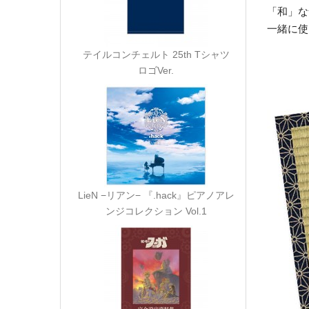
「和」な
一緒に使
テイルコンチェルト 25th Tシャツ
ロゴVer.
LieN −リアン− 『.hack』ピアノアレ
ンジコレクション Vol.1