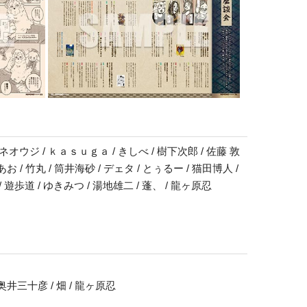
ネオウジ / ｋａｓｕｇａ / きしべ / 樹下次郎 / 佐藤 敦
お / 竹丸 / 筒井海砂 / デェタ / とぅるー / 猫田博人 /
/ 遊歩道 / ゆきみつ / 湯地雄二 / 蓬、 / 龍ヶ原忍
 奥井三十彦 / 畑 / 龍ヶ原忍