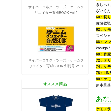
きしべ / 
サイバーコネクトツー式・ゲームク
ざいくん /
リエイター育成BOOK Vol.2
60：切
佐藤敦弘
62：ケ
スペシャ
66：マ
kasuga /
68：作
サイバーコネクトツー式・ゲームク
72：オ
リエイター育成BOOK 創刊号 Vol.1
74：ケ
78：L
80：ケ
オススメ商品
熊本秀基
あな
ケモノラ