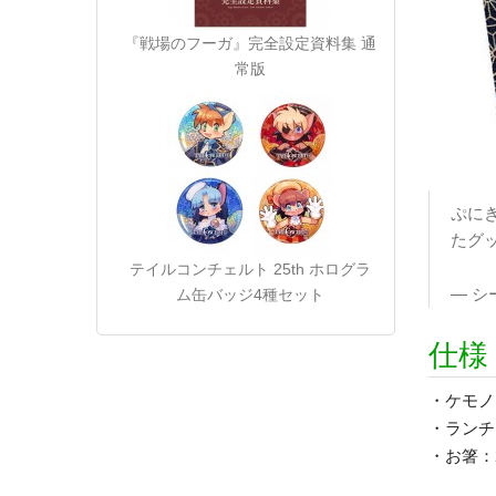
『戦場のフーガ』完全設定資料集 通
常版
ぷに
たグッ
テイルコンチェルト 25th ホログラ
— シ
ム缶バッジ4種セット
仕様
・ケモノマ
・ランチ
・お箸：