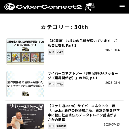
GAME
カテゴリー:
30th
MANGA・NOVEL
【30周年】お祝いの色紙が届いています ​ご
報告と御礼 Part 1
2026-08-6
FILM
30th
ブログ
CC2STORE
サイバーコネクトツー「30thお祝いメッセー
ジ（業界関係者）」の御礼 pt.1
COMPANY
2026-08-4
30th
ブログ
BLOG
【ファミ通.com】サイバーコネクトツー展
RECRUIT
『.hack』新作の極秘展示も。東京会場を見学
中に松山社長直伝のデータドレイン講座がま
さかの開幕
SNS
2026-07-13
30th
掲載情報