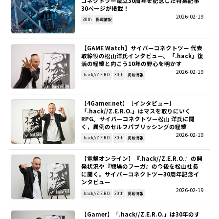
コネクトツー設立30周年を記念した特集記事
30ページが掲載！
2026-02-19
30th
掲載情報
【GAME Watch】サイバーコネクトツー 代表
取締役の松山洋氏インタビュー。「.hack」復
活の経緯と向こう10年の野心を明かす
2026-02-19
.hack//Z.E.R.O.
30th
掲載情報
【4Gamer.net】［インタビュー］
「.hack//Z.E.R.O.」はマスを取りにいく
RPG。サイバーコネクトツー松山 洋氏に聞
く，異例のセルフパブリッシングの経緯
2026-02-19
.hack//Z.E.R.O.
30th
掲載情報
【電撃オンライン】『.hack//Z.E.R.O.』の開
発状況や『戦場のフーガ』の今後を松山社長
に聞く。サイバーコネクトツー30周年記念イ
ンタビュー
2026-02-19
.hack//Z.E.R.O.
30th
掲載情報
【Gamer】「.hack//Z.E.R.O.」は30年のす