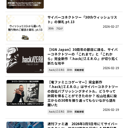
サイバーコネクトツー「30thウィッシュリス
ト」の御礼 pt.13
2026-02-27
30th
ブログ
【IGN Japan】30周年の節目に語る、サイバ
ーコネクトツーの「これまで」と「これか
ら」――完全新作『.hack//Z.E.R.O.』が切り拓く
新たな地平
2026-02-19
.hack//Z.E.R.O.
30th
掲載情報
【電ファミニコゲーマー】完全新作
『.hack//Z.E.R.O.』はサイバーコネクトツー
の自社パブリッシングタイトル。どうやって
許諾を得ることができたのか？ 松山社長に設
立からの30年を振り返ってもらいながら話を
聞いた
2026-02-19
.hack//Z.E.R.O.
30th
掲載情報
週刊ファミ通 2026年3月5日号にてサイバー