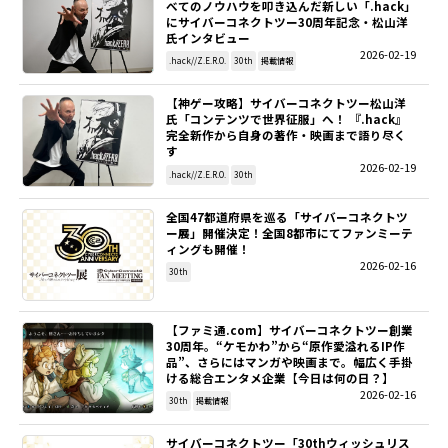
べてのノウハウを叩き込んだ新しい「.hack」
に――サイバーコネクトツー30周年記念・松山洋
氏インタビュー
2026-02-19
.hack//Z.E.R.O.
30th
掲載情報
【神ゲー攻略】サイバーコネクトツー松山洋
氏「コンテンツで世界征服」へ！ 『.hack』
完全新作から自身の著作・映画まで語り尽く
す
2026-02-19
.hack//Z.E.R.O.
30th
全国47都道府県を巡る「サイバーコネクトツ
ー展」開催決定！全国8都市にてファンミーテ
ィングも開催！
2026-02-16
30th
【ファミ通.com】サイバーコネクトツー創業
30周年。“ケモかわ”から“原作愛溢れるIP作
品”、さらにはマンガや映画まで。幅広く手掛
ける総合エンタメ企業【今日は何の日？】
2026-02-16
30th
掲載情報
サイバーコネクトツー「30thウィッシュリス