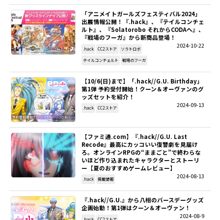
「アニメイトガールズフェスティバル2024」
出展情報公開！『.hack』、『テイルコンチェ
ルト』、『Solatorobo それからCODAへ』、
『戦場のフーガ』から新商品登場！
2024-10-22
.hack
CC2ストア
ソラトロボ
テイルコンチェルト
戦場のフーガ
【10/6(日)まで】「.hack//G.U. Birthday」
第1弾 予約受付開始！クーン＆オーヴァンのグ
ッズセットを紹介！
2024-09-13
.hack
CC2ストア
【ファミ通.com】『.hack//G.U. Last
Recode』最高にカッコいい復讐劇を見届け
ろ。オンラインRPGの“ままごと”で終わらな
いほど作り込まれたキャラクターとストーリ
ー【夏のおすすめゲームレビュー】
2024-08-13
.hack
掲載情報
『.hack//G.U.』から八相のバースデーグッズ
企画始動！第1弾はクーン＆オーヴァン！
2024-08-9
.hack
CC2ストア