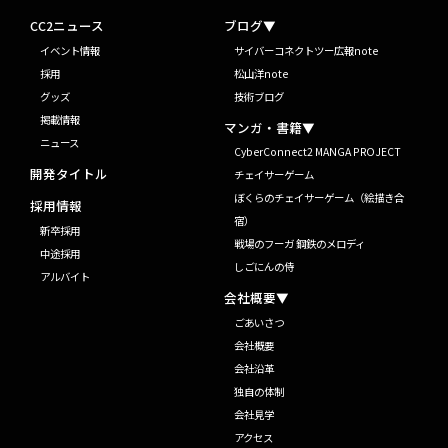
CC2ニュース
ブログ▼
イベント情報
サイバーコネクトツー広報note
採用
松山洋note
グッズ
技術ブログ
掲載情報
マンガ・書籍▼
ニュース
CyberConnect2 MANGA PROJECT
開発タイトル
チェイサーゲーム
ぼくらのチェイサーゲーム（絵描き合
採用情報
宿）
新卒採用
戦場のフーガ 鋼鉄のメロディ
中途採用
しごにんの侍
アルバイト
会社概要▼
ごあいさつ
会社概要
会社沿革
独自の体制
会社見学
アクセス