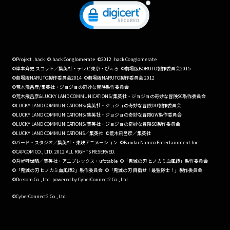
©Project .hack
©.hack Conglomerate
©2012 .hack Conglomerate
©岸本斉史 スコット／集英社・テレビ東京・ぴえろ
©劇場版BORUTO製作委員会2015
©劇場版NARUTO製作委員会2014
©劇場版NARUTO製作委員会 2012
©荒木飛呂彦/集英社・ジョジョの奇妙な冒険製作委員会
©荒木飛呂彦&LUCKY LAND COMMUNICATIONS/集英社・ジョジョの奇妙な冒険SC製作委員会
©LUCKY LAND COMMUNICATIONS/集英社・ジョジョの奇妙な冒険DU製作委員会
©LUCKY LAND COMMUNICATIONS/集英社・ジョジョの奇妙な冒険GW製作委員会
©LUCKY LAND COMMUNICATIONS/集英社・ジョジョの奇妙な冒険SO製作委員会
©LUCKY LAND COMMUNICATIONS／集英社
©荒木飛呂彦／集英社
©バード・スタジオ／集英社・東映アニメーション
©Bandai Namco Entertainment Inc.
©CAPCOM CO., LTD. 2012 ALL RIGHTS RESERVED.
©吾峠呼世晴／集英社・アニプレックス・ufotable
©「鬼滅の刃 ヒノカミ血風譚」製作委員会
©「鬼滅の刃 ヒノカミ血風譚2」製作委員会
©「鬼滅の刃 目指せ！最強隊士！」製作委員会
©Drecom Co., Ltd. powered by CyberConnect2 Co., Ltd.
©CyberConnect2 Co., Ltd.