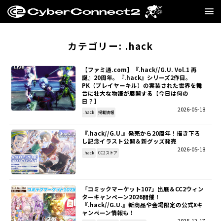
GAME
カテゴリー:
.hack
MANGA・NOVEL
【ファミ通.com】『.hack//G.U. Vol.1 再
誕』20周年。『.hack』シリーズ2作目。
PK（プレイヤーキル）の実装された世界を舞
FILM
台に壮大な物語が展開する【今日は何の
日？】
2026-05-18
CC2STORE
.hack
掲載情報
『.hack//G.U.』発売から20周年！描き下ろ
COMPANY
し記念イラスト公開＆新グッズ発売
2026-05-18
.hack
CC2ストア
BLOG
RECRUIT
「コミックマーケット107」出展＆CC2ウィン
ターキャンペーン2026開催！
『.hack//G.U.』新商品や会場限定の公式Xキ
SNS
ャンペーン情報も！
2025-12-17