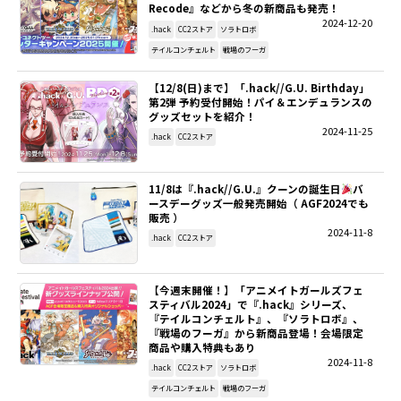
Recode』などから冬の新商品も発売！
2024-12-20
.hack
CC2ストア
ソラトロボ
テイルコンチェルト
戦場のフーガ
【12/8(日)まで】「.hack//G.U. Birthday」
第2弾 予約受付開始！パイ＆エンデュランスの
グッズセットを紹介！
2024-11-25
.hack
CC2ストア
11/8は『.hack//G.U.』クーンの誕生日
バ
ースデーグッズ一般発売開始（ AGF2024でも
販売 ）
2024-11-8
.hack
CC2ストア
【今週末開催！】「アニメイトガールズフェ
スティバル2024」で『.hack』シリーズ、
『テイルコンチェルト』、『ソラトロボ』、
『戦場のフーガ』から新商品登場！会場限定
商品や購入特典もあり
2024-11-8
.hack
CC2ストア
ソラトロボ
テイルコンチェルト
戦場のフーガ