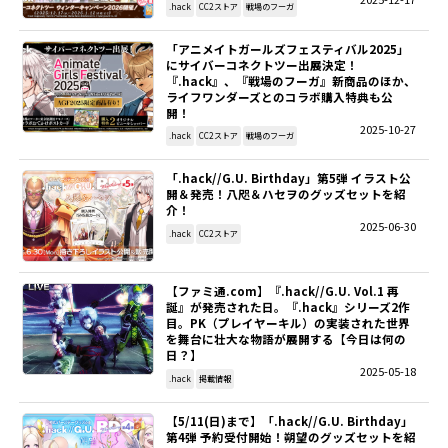
.hack
CC2ストア
戦場のフーガ
SITEMAP
「アニメイトガールズフェスティバル2025」
にサイバーコネクトツー出展決定！
『.hack』、『戦場のフーガ』新商品のほか、
EN
ライフワンダーズとのコラボ購入特典も公
開！
2025-10-27
.hack
CC2ストア
戦場のフーガ
「.hack//G.U. Birthday」第5弾 イラスト公
開＆発売！八咫＆ハセヲのグッズセットを紹
介！​
2025-06-30
.hack
CC2ストア
【ファミ通.com】『.hack//G.U. Vol.1 再
誕』が発売された日。『.hack』シリーズ2作
目。PK（プレイヤーキル）の実装された世界
を舞台に壮大な物語が展開する【今日は何の
日？】
2025-05-18
.hack
掲載情報
【5/11(日)まで】「.hack//G.U. Birthday」
第4弾 予約受付開始！朔望のグッズセットを紹