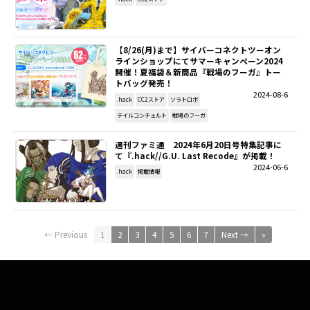
【8/26(月)まで】サイバーコネクトツーオン
ラインショップにてサマーキャンペーン2024
開催！夏福袋＆新商品『戦場のフーガ』トー
トバッグ発売！
2024-08-6
.hack
CC2ストア
ソラトロボ
テイルコンチェルト
戦場のフーガ
週刊ファミ通 2024年6月20日号特集記事に
て『.hack//G.U. Last Recode』が掲載！
2024-06-6
.hack
掲載情報
← Previous
1
2
3
4
5
6
7
Next →
»