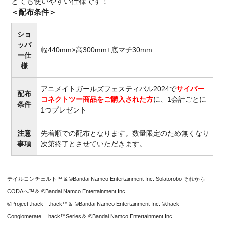
とても使いやすい仕様です！
＜配布条件＞
ショ
ッパ
幅440mm×高300mm+底マチ30mm
ー仕
様
アニメイトガールズフェスティバル2024で
サイバー
配布
コネクトツー商品をご購入された方
に、1会計ごとに
条件
1つプレゼント
注意
先着順での配布となります。数量限定のため無くなり
事項
次第終了とさせていただきます。
テイルコンチェルト™ & ©Bandai Namco Entertainment Inc. Solatorobo それから
CODAへ™＆ ©Bandai Namco Entertainment Inc.
©Project .hack .hack™＆ ©Bandai Namco Entertainment Inc. ©.hack
Conglomerate .hack™Series＆ ©Bandai Namco Entertainment Inc.