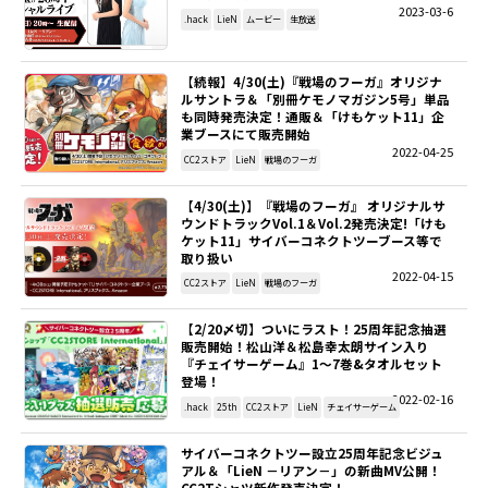
2023-03-6
.hack
LieN
ムービー
生放送
【続報】4/30(土)『戦場のフーガ』オリジナ
ルサントラ＆「別冊ケモノマガジン5号」単品
も同時発売決定！通販＆「けもケット11」企
業ブースにて販売開始
2022-04-25
CC2ストア
LieN
戦場のフーガ
【4/30(土)】『戦場のフーガ』 オリジナルサ
ウンドトラックVol.1＆Vol.2発売決定!「けも
ケット11」サイバーコネクトツーブース等で
取り扱い
2022-04-15
CC2ストア
LieN
戦場のフーガ
【2/20〆切】ついにラスト！25周年記念抽選
販売開始！松山洋＆松島幸太朗サイン入り
『チェイサーゲーム』1～7巻&タオルセット
登場！
2022-02-16
.hack
25th
CC2ストア
LieN
チェイサーゲーム
サイバーコネクトツー設立25周年記念ビジュ
アル＆「LieN －リアン－」の新曲MV公開！
CC2Tシャツ新作発売決定！