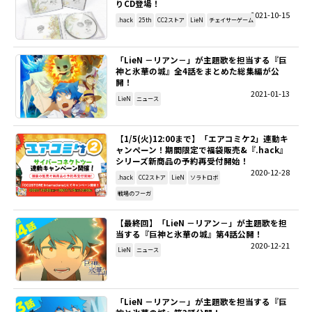
りCD登場！
2021-10-15
.hack
25th
CC2ストア
LieN
チェイサーゲーム
「LieN －リアン－」が主題歌を担当する『巨
神と氷華の城』全4話をまとめた総集編が公
開！
2021-01-13
LieN
ニュース
【1/5(火)12:00まで】「エアコミケ2」連動キ
ャンペーン！期間限定で福袋販売&『.hack』
シリーズ新商品の予約再受付開始！
2020-12-28
.hack
CC2ストア
LieN
ソラトロボ
戦場のフーガ
【最終回】「LieN －リアン－」が主題歌を担
当する『巨神と氷華の城』第4話公開！
2020-12-21
LieN
ニュース
「LieN －リアン－」が主題歌を担当する『巨