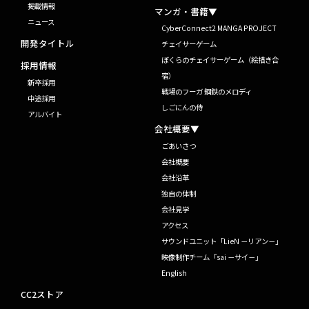
掲載情報
マンガ・書籍▼
ニュース
CyberConnect2 MANGA PROJECT
開発タイトル
チェイサーゲーム
ぼくらのチェイサーゲーム（絵描き合
採用情報
宿）
新卒採用
戦場のフーガ 鋼鉄のメロディ
中途採用
しごにんの侍
アルバイト
会社概要▼
ごあいさつ
会社概要
会社沿革
独自の体制
会社見学
アクセス
サウンドユニット「LieN －リアン－」
映像制作チーム「sai －サイ－」
English
CC2ストア