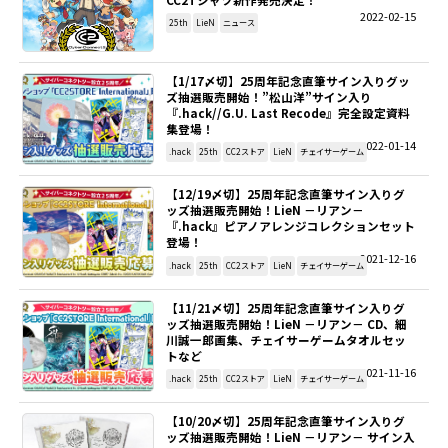
2022-02-15
25th
LieN
ニュース
【1/17〆切】25周年記念直筆サイン入りグッ
ズ抽選販売開始！”松山洋”サイン入り
『.hack//G.U. Last Recode』完全設定資料
集登場！
2022-01-14
.hack
25th
CC2ストア
LieN
チェイサーゲーム
【12/19〆切】25周年記念直筆サイン入りグ
ッズ抽選販売開始！LieN －リアン－
『.hack』ピアノアレンジコレクションセット
登場！
2021-12-16
.hack
25th
CC2ストア
LieN
チェイサーゲーム
【11/21〆切】25周年記念直筆サイン入りグ
ッズ抽選販売開始！LieN －リアン－ CD、細
川誠一郎画集、チェイサーゲームタオルセッ
トなど
2021-11-16
.hack
25th
CC2ストア
LieN
チェイサーゲーム
【10/20〆切】25周年記念直筆サイン入りグ
ッズ抽選販売開始！LieN －リアン－ サイン入