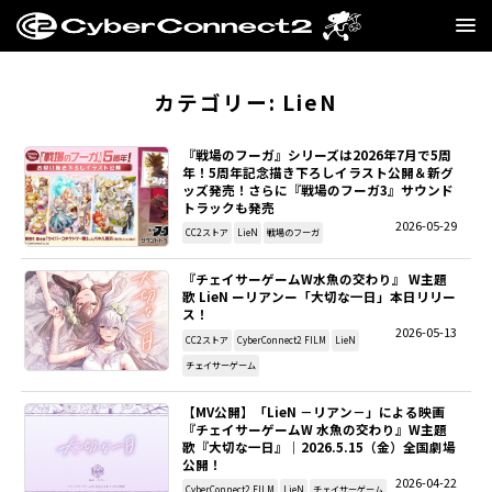
GAME
カテゴリー:
LieN
MANGA・NOVEL
『戦場のフーガ』シリーズは2026年7月で5周
年！5周年記念描き下ろしイラスト公開＆新グ
ッズ発売！さらに『戦場のフーガ3』サウンド
FILM
トラックも発売
2026-05-29
CC2ストア
LieN
戦場のフーガ
CC2STORE
『チェイサーゲームW水魚の交わり』 W主題
歌 LieN ーリアンー「大切な一日」本日リリー
COMPANY
ス！
2026-05-13
CC2ストア
CyberConnect2 FILM
LieN
BLOG
チェイサーゲーム
【MV公開】「LieN －リアン－」による映画
RECRUIT
『チェイサーゲームW 水魚の交わり』W主題
歌『大切な一日』｜2026.5.15（金）全国劇場
公開！
SNS
2026-04-22
CyberConnect2 FILM
LieN
チェイサーゲーム