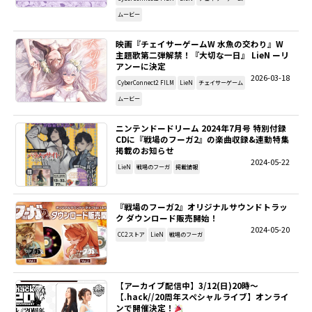
ムービー
SITEMAP
映画『チェイサーゲームW ⽔⿂の交わり』W
主題歌第⼆弾解禁！『⼤切な⼀⽇』 LieN ーリ
EN
アンーに決定
2026-03-18
CyberConnect2 FILM
LieN
チェイサーゲーム
ムービー
ニンテンドードリーム 2024年7月号 特別付録
CDに『戦場のフーガ2』の楽曲収録&連動特集
掲載のお知らせ
2024-05-22
LieN
戦場のフーガ
掲載情報
『戦場のフーガ2』オリジナルサウンドトラッ
ク ダウンロード販売開始！
2024-05-20
CC2ストア
LieN
戦場のフーガ
【アーカイブ配信中】3/12(日)20時～
【.hack//20周年スペシャルライブ】オンライ
ンで開催決定！