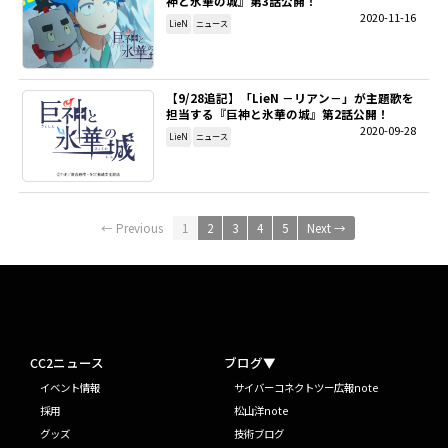
神と氷華の城』第3話公開！
2020-11-16
LieN
ニュース
【9/28追記】「LieN －リアン－」が主題歌を
担当する『巨神と氷華の城』第2話公開！
2020-09-28
LieN
ニュース
← Previous
1
2
3
4
5
Next →
CC2ニュース
ブログ▼
イベント情報
サイバーコネクトツー広報note
採用
松山洋note
グッズ
技術ブログ