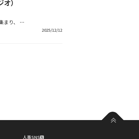
ジオ）
集まり、 …
2025/12/12
人事SNS