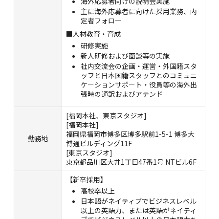
海外応募者向けの説明会実施
主に海外応募者に向けた採用業務、内
定者フォロー
■人材教育・育成
研修実施
新人研修および面談等の実施
社内交流会の企画・運営・外国籍スタ
ッフと日本国籍スタッフとのコミュニ
ケーションサポート・役員等の海外出
張時の通訳およびアテンド
[福岡本社、東京スタジオ]
[福岡本社]
福岡県福岡市博多区博多駅前1-5-1 博多大
勤務地
博通ビルディング11F
[東京スタジオ]
東京都品川区大井1丁目47番1号 NTビル6F
【新卒採用】
高校卒以上
日本語がネイティブでビジネスレベル
以上の英語力、または英語がネイティ