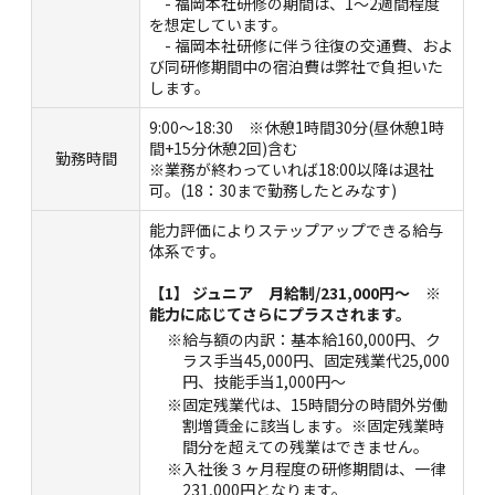
- 福岡本社研修の期間は、1～2週間程度
を想定しています。
- 福岡本社研修に伴う往復の交通費、およ
び同研修期間中の宿泊費は弊社で負担いた
します。
9:00～18:30 ※休憩1時間30分(昼休憩1時
間+15分休憩2回)含む
勤務時間
※業務が終わっていれば18:00以降は退社
可。(18：30まで勤務したとみなす)
能力評価によりステップアップできる給与
体系です。
【1】 ジュニア 月給制/231,000円～ ※
能力に応じてさらにプラスされます。
※給与額の内訳：基本給160,000円、ク
ラス手当45,000円、固定残業代25,000
円、技能手当1,000円～
※固定残業代は、15時間分の時間外労働
割増賃金に該当します。※固定残業時
間分を超えての残業はできません。
※入社後３ヶ月程度の研修期間は、一律
231,000円となります。