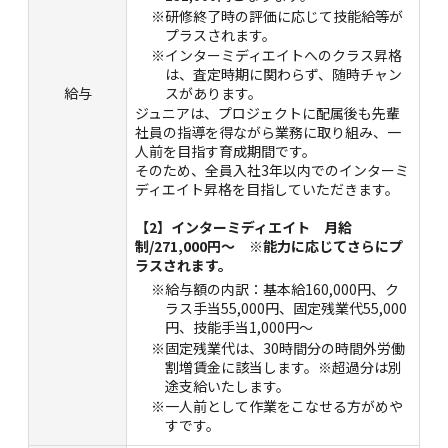
※研修終了時の評価に応じて技能給等が
プラスされます。
※インターミディエイトへのクラス昇格
は、査定時期に関わらず、随時チャン
給与
スがあります。
ジュニアは、プロジェクトに配属後も先輩
社員の指導を得ながら業務に取り組み、一
人前を目指す育成期間です。
そのため、全員入社3年以内でのインターミ
ディエイト昇格を目指していただきます。
【2】インターミディエイト 月給
制/271,000円～ ※能力に応じてさらにプ
ラスされます。
※給与額の内訳：基本給160,000円、ク
ラス手当55,000円、固定残業代55,000
円、技能手当1,000円～
※固定残業代は、30時間分の時間外労働
割増賃金に該当します。※超過分は別
途支給いたします。
※一人前として作業をこなせる方がめや
すです。