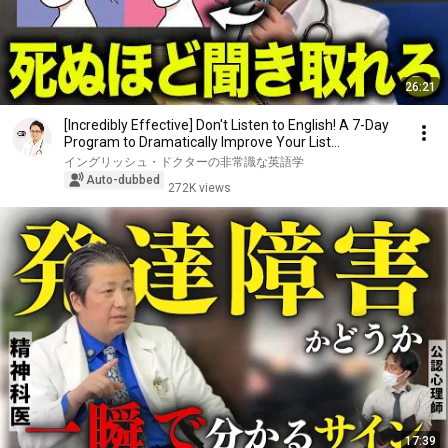
26:21
[Incredibly Effective] Don't Listen to English! A 7-Day
Program to Dramatically Improve Your List...
イングリッシュ・ドクターの非常識な英語学
Auto-dubbed
272K views
17:39