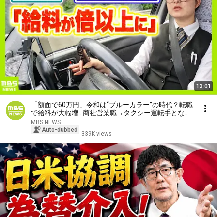
13:01
「額面で60万円」令和は“ブルーカラー”の時代？転職
で給料が大幅増…商社営業職→タクシー運転手となっ
た27歳女性「やったらやった分だけ欲しい」AI進化
MBS NEWS
で脚光浴びる（2026年7月21日）
Auto-dubbed
339K views