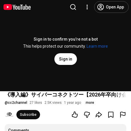
Open App
Sign in to confirm you’re not a bot
This helps protect our community.
Learn more
Sign in
《導入編》サイバーコネクトツー【2026年卒向け会
@
cc2channel
27 likes
2.5K views
1 year ago
more
Subscribe
Comments