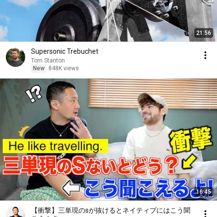
21:56
Supersonic Trebuchet
Tom Stanton
New
848K views
16:45
【衝撃】三単現のsが抜けるとネイティブにはこう聞