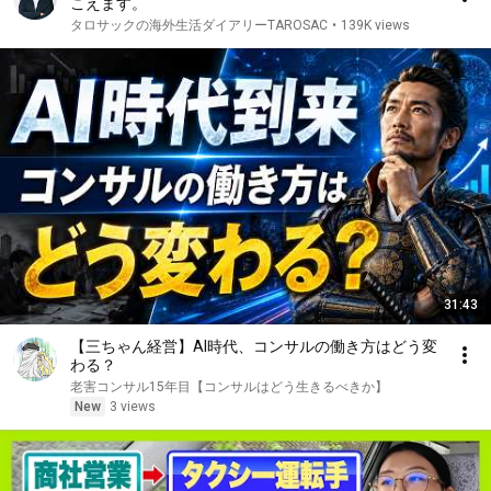
こえます。
タロサックの海外生活ダイアリーTAROSAC
•
139K views
31:43
【三ちゃん経営】AI時代、コンサルの働き方はどう変
わる？
老害コンサル15年目【コンサルはどう生きるべきか】
New
3 views