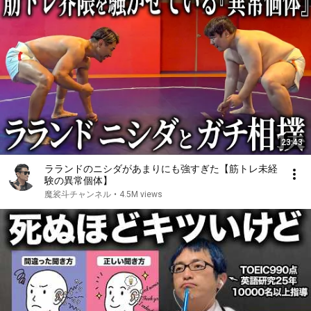
23:43
ラランドのニシダがあまりにも強すぎた【筋トレ未経
験の異常個体】
魔裟斗チャンネル
•
4.5M views