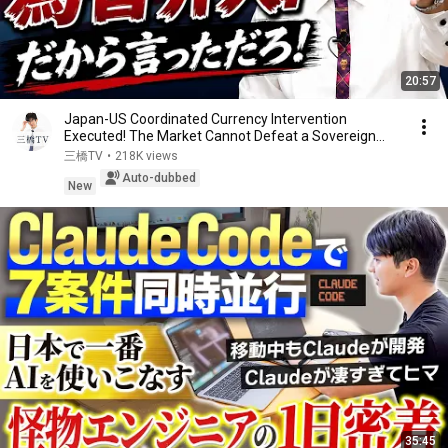
20:57
Japan-US Coordinated Currency Intervention
Executed! The Market Cannot Defeat a Sovereign
Currenc...
三橋TV
•
218K views
Auto-dubbed
New
35:45