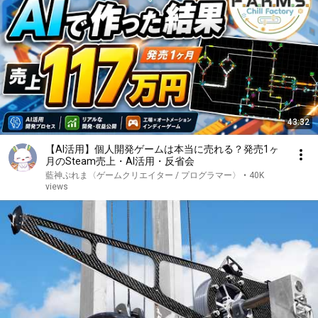
43:32
【AI活用】個人開発ゲームは本当に売れる？発売1ヶ
月のSteam売上・AI活用・反省会
藍神ぷれま〈ゲームクリエイター / プログラマー〉
•
40K
views