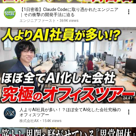
【1日密着】Claude Codeに取り憑かれたエンジニア
｜その衝撃の開発手法に迫る
エンジニアファースト
•
369K views
24:47
人よりAI社員が多い！？ほぼ全てAI化した会社究極の
オフィスツアー
株式会社AX
•
154K views