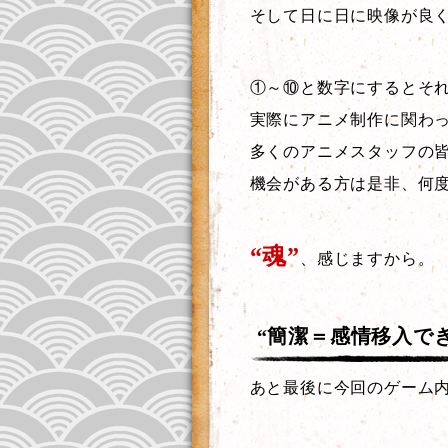
そして日に日に映像が良
①～⑩と数字にするとそ
実際にアニメ制作に関わ
多くのアニメスタッフの
機会がある方は是非、何
“魂”
、感じますから。
“簡潔＝感情移入で
あと最後に今回のゲーム