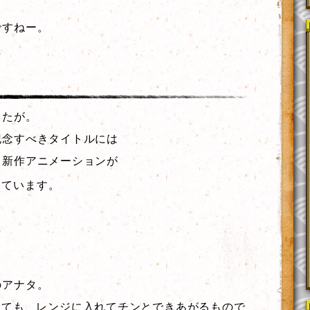
ですねー。
したが。
記念すべきタイトルには
る新作アニメーションが
っています。
のアナタ。
っても、レンジに入れてチンとできあがるもので