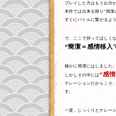
プレイした方はもうお分
本作では出来る限り“簡潔
すぐにバトルに繋がるよ
で、ここで持ってほしく
“簡潔＝感情移入
確かに簡潔にはしました
“感情
しかしその中には
ナレーションだからこそ
す。
一度、じっくりとナレー