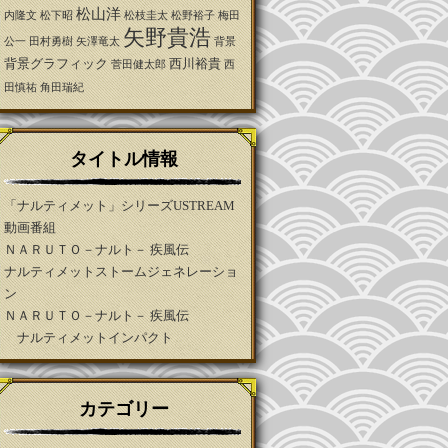
松山洋
内隆文
松下昭
松枝圭太
松野裕子
梅田
矢野貴浩
公一
田村勇樹
矢澤竜太
背景
背景グラフィック
西川裕貴
菅田健太郎
西
田慎祐
角田瑞紀
タイトル情報
「ナルティメット」シリーズUSTREAM
動画番組
ＮＡＲＵＴＯ－ナルト－ 疾風伝
ナルティメットストームジェネレーショ
ン
ＮＡＲＵＴＯ－ナルト－ 疾風伝
ナルティメットインパクト
カテゴリー