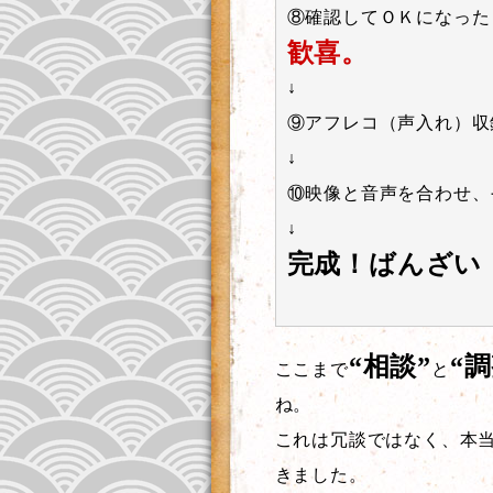
⑧確認してＯＫになった
歓喜。
↓
⑨アフレコ（声入れ）収
↓
⑩映像と音声を合わせ、
↓
完成！ばんざい
“相談”
“調
ここまで
と
ね。
これは冗談ではなく、本
きました。