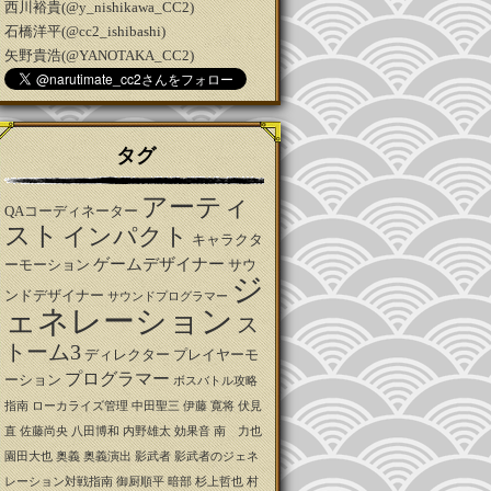
西川裕貴(@y_nishikawa_CC2)
石橋洋平(@cc2_ishibashi)
矢野貴浩(@YANOTAKA_CC2)
タグ
アーティ
QAコーディネーター
スト
インパクト
キャラクタ
ゲームデザイナー
ーモーション
サウ
ジ
ンドデザイナー
サウンドプログラマー
ェネレーション
ス
トーム3
ディレクター
プレイヤーモ
プログラマー
ーション
ボスバトル攻略
指南
ローカライズ管理
中田聖三
伊藤 寛将
伏見
直
佐藤尚央
八田博和
内野雄太
効果音
南 力也
園田大也
奥義
奥義演出
影武者
影武者のジェネ
レーション対戦指南
御厨順平
暗部
杉上哲也
村