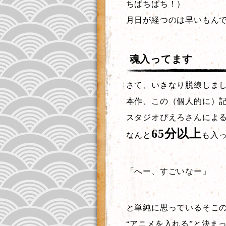
ちぱちぱち！）
月日が経つのは早いもん
魂入ってます
さて、いきなり脱線しま
本作、この（個人的に）
スタジオぴえろさんによ
65分以上
なんと
も入
「へー、すごいなー」
と単純に思っているそこ
“アニメを入れる”と決ま