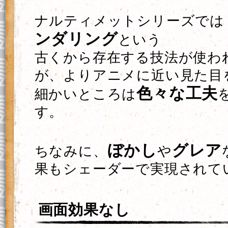
ナルティメットシリーズでは
ンダリング
という
古くから存在する技法が使わ
が、よりアニメに近い見た目
色々な工夫
細かいところは
す。
ぼかし
グレア
ちなみに、
や
果もシェーダーで実現されて
画面効果なし