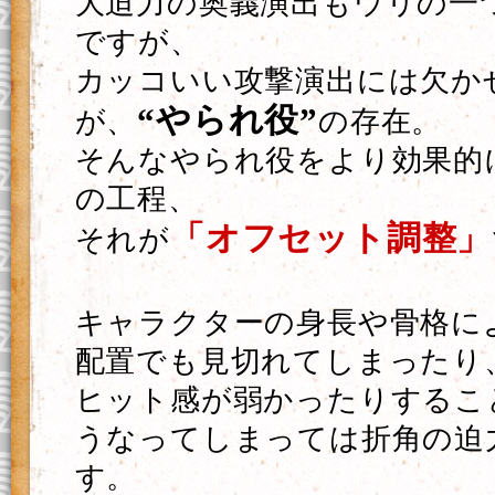
大迫力の奥義演出もウリの一
ですが、
カッコいい攻撃演出には欠か
“やられ役”
が、
の存在。
そんなやられ役をより効果的
の工程、
「オフセット調整」
それが
キャラクターの身長や骨格に
配置でも見切れてしまったり
ヒット感が弱かったりするこ
うなってしまっては折角の迫
す。