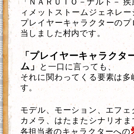
「ＮＡＲＵＴＯ－ナルト－ 疾
ィメットストームジェネレー
プレイヤーキャラクターのプ
当しました村内です。
「プレイヤーキャラクタ
ム」
と一口に言っても、
それに関わってくる要素は多
す。
モデル、モーション、エフェ
カメラ、はたまたシナリオま
各担当者のキャラクターへの