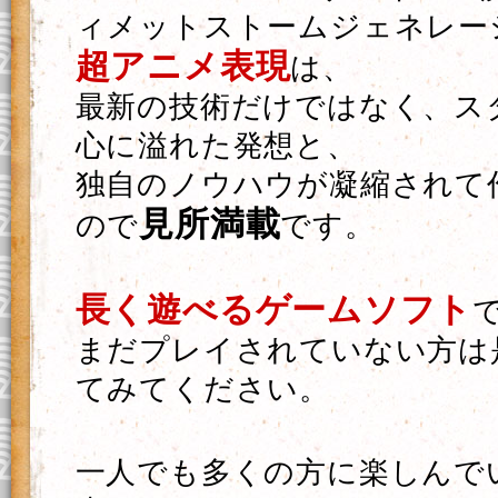
ィメットストームジェネレー
超アニメ表現
は、
最新の技術だけではなく、ス
心に溢れた発想と、
独自のノウハウが凝縮されて
見所満載
ので
です。
長く遊べるゲームソフト
まだプレイされていない方は
てみてください。
一人でも多くの方に楽しんで