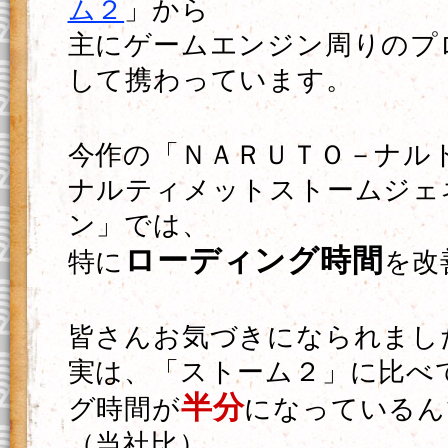
ム２
」から
主にゲームエンジン周りのプ
して携わっています。
今作の「ＮＡＲＵＴＯ－ナルト
ナルティメットストームジェ
ン」では、
ローディング時間
特に
を改
皆さんお気づきになられまし
実は、「ストーム２」に比べ
半分
グ時間が
になっているん
（当社比）