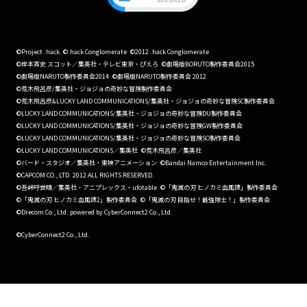
©Project .hack
©.hack Conglomerate
©2012 .hack Conglomerate
©岸本斉史 スコット／集英社・テレビ東京・ぴえろ
©劇場版BORUTO製作委員会2015
©劇場版NARUTO製作委員会2014
©劇場版NARUTO製作委員会 2012
©荒木飛呂彦/集英社・ジョジョの奇妙な冒険製作委員会
©荒木飛呂彦&LUCKY LAND COMMUNICATIONS/集英社・ジョジョの奇妙な冒険SC製作委員会
©LUCKY LAND COMMUNICATIONS/集英社・ジョジョの奇妙な冒険DU製作委員会
©LUCKY LAND COMMUNICATIONS/集英社・ジョジョの奇妙な冒険GW製作委員会
©LUCKY LAND COMMUNICATIONS/集英社・ジョジョの奇妙な冒険SO製作委員会
©LUCKY LAND COMMUNICATIONS／集英社
©荒木飛呂彦／集英社
©バード・スタジオ／集英社・東映アニメーション
©Bandai Namco Entertainment Inc.
©CAPCOM CO., LTD. 2012 ALL RIGHTS RESERVED.
©吾峠呼世晴／集英社・アニプレックス・ufotable
©「鬼滅の刃 ヒノカミ血風譚」製作委員会
©「鬼滅の刃 ヒノカミ血風譚2」製作委員会
©「鬼滅の刃 目指せ！最強隊士！」製作委員会
©Drecom Co., Ltd. powered by CyberConnect2 Co., Ltd.
©CyberConnect2 Co., Ltd.