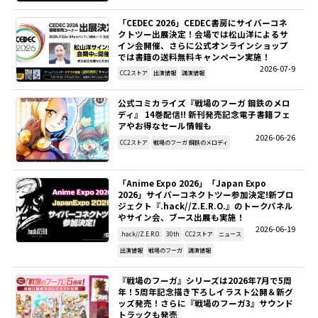
「CEDEC 2026」CEDEC書房にサイバーコネ
SITEMAP
クトツー出展決定！会場では松山洋によるサ
イン会開催、さらに公式オンラインショップ
では書籍の送料無料キャンペーン実施！
EN
2026-07-9
CC2ストア
出演情報
講演情報
公式コミカライズ『戦場のフーガ 鋼鉄のメロ
ディ』 14巻配信!! 新刊発売記念電子書籍フェ
アやお得なセール情報も
2026-06-26
CC2ストア
戦場のフーガ 鋼鉄のメロディ
「Anime Expo 2026」「Japan Expo
2026」サイバーコネクトツー参加決定!新プロ
ジェクト『.hack//Z.E.R.O.』のトークパネル
やサイン会、ブース出展も実施！
2026-06-19
.hack//Z.E.R.O.
30th
CC2ストア
ニュース
出演情報
戦場のフーガ
講演情報
『戦場のフーガ』シリーズは2026年7月で5周
年！5周年記念描き下ろしイラスト公開＆新グ
ッズ発売！さらに『戦場のフーガ3』サウンド
トラックも発売