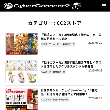
GAME
カテゴリー:
CC2ストア
MANGA・NOVEL
『戦場のフーガ』5周年記念！特別ムービー公
開＆記念セール実施
2026-07-29
FILM
CC2ストア
ムービー
戦場のフーガ
CC2STORE
『戦場のフーガ』5周年記念描き下ろしイラス
トを使用したアクリルスタンドが新発売！
COMPANY
2026-07-29
CC2ストア
戦場のフーガ
BLOG
お仕事マンガ『チェイサーゲーム』15巻発
RECRUIT
売！お得な電子書籍フェア開催中！
2026-07-29
CC2ストア
チェイサーゲーム
SNS