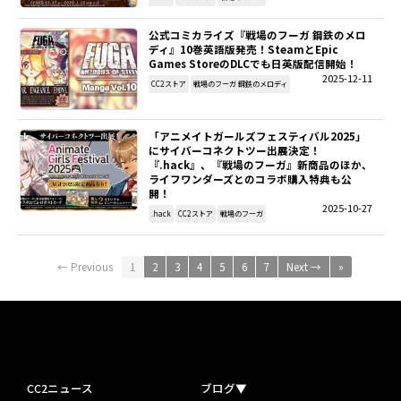
公式コミカライズ『戦場のフーガ 鋼鉄のメロ
ディ』10巻英語版発売！SteamとEpic
Games StoreのDLCでも日英版配信開始！
2025-12-11
CC2ストア
戦場のフーガ 鋼鉄のメロディ
「アニメイトガールズフェスティバル2025」
にサイバーコネクトツー出展決定！
『.hack』、『戦場のフーガ』新商品のほか、
ライフワンダーズとのコラボ購入特典も公
開！
2025-10-27
.hack
CC2ストア
戦場のフーガ
← Previous
1
2
3
4
5
6
7
Next →
»
CC2ニュース
ブログ▼