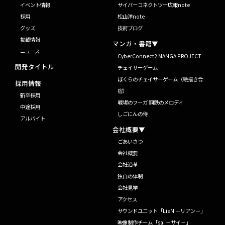
イベント情報
サイバーコネクトツー広報note
採用
松山洋note
グッズ
技術ブログ
掲載情報
マンガ・書籍▼
ニュース
CyberConnect2 MANGA PROJECT
開発タイトル
チェイサーゲーム
ぼくらのチェイサーゲーム（絵描き合
採用情報
宿）
新卒採用
戦場のフーガ 鋼鉄のメロディ
中途採用
しごにんの侍
アルバイト
会社概要▼
ごあいさつ
会社概要
会社沿革
独自の体制
会社見学
アクセス
サウンドユニット「LieN －リアン－」
映像制作チーム「sai －サイ－」