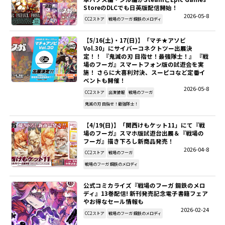
StoreのDLCでも日英版配信開始！
2026-05-8
CC2ストア
戦場のフーガ 鋼鉄のメロディ
【5/16(土)・17(日)】「マチ★アソビ
Vol.30」にサイバーコネクトツー出展決
定！！ 『鬼滅の刃 目指せ！最強隊士！』 『戦
場のフーガ』スマートフォン版の試遊会を実
施！ さらに大喜利対決、スーピコなど定番イ
ベントも開催！
2026-05-8
CC2ストア
出演情報
戦場のフーガ
鬼滅の刃 目指せ！最強隊士！
【4/19(日)】「関西けもケット11」にて『戦
場のフーガ』スマホ版試遊台出展＆『戦場の
フーガ』描き下ろし新商品発売！
2026-04-8
CC2ストア
戦場のフーガ
戦場のフーガ 鋼鉄のメロディ
公式コミカライズ『戦場のフーガ 鋼鉄のメロ
ディ』13巻配信! 新刊発売記念電子書籍フェア
やお得なセール情報も
2026-02-24
CC2ストア
戦場のフーガ 鋼鉄のメロディ