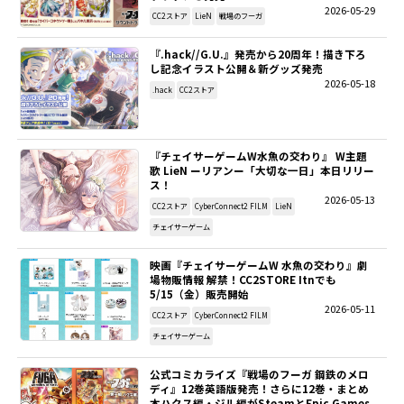
2026-05-29
CC2ストア
LieN
戦場のフーガ
『.hack//G.U.』発売から20周年！描き下ろ
し記念イラスト公開＆新グッズ発売
2026-05-18
.hack
CC2ストア
『チェイサーゲームW水魚の交わり』 W主題
歌 LieN ーリアンー「大切な一日」本日リリー
ス！
2026-05-13
CC2ストア
CyberConnect2 FILM
LieN
チェイサーゲーム
映画『チェイサーゲームW 水魚の交わり』劇
場物販情報 解禁！CC2STORE Itnでも
5/15（金）販売開始
2026-05-11
CC2ストア
CyberConnect2 FILM
チェイサーゲーム
公式コミカライズ『戦場のフーガ 鋼鉄のメロ
ディ』12巻英語版発売！さらに12巻・まとめ
本ハクス編・ジル編がSteamとEpic Games