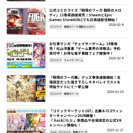
公式コミカライズ『戦場のフーガ 鋼鉄のメロ
ディ』11巻英語版発売！SteamとEpic
Games StoreのDLCでも日英版配信開始！
2026-02-4
CC2ストア
戦場のフーガ 鋼鉄のメロディ
お仕事マンガ『チェイサーゲーム』14巻発
売！松山洋著書『ゲーム業界の攻略法』予約
受付中！お得な電子書籍フェア開催中！
2026-02-4
CC2ストア
チェイサーゲーム
「戦場のフーガ展」グッズ事後通販開始！会
場限定だった描き下ろしネタバレイラストを
特設サイトにて一挙公開
2026-01-20
CC2ストア
戦場のフーガ
「コミックマーケット107」出展＆CC2ウィン
ターキャンペーン2026開催！
『.hack//G.U.』新商品や会場限定の公式Xキ
ャンペーン情報も！
2025-12-17
.hack
CC2ストア
戦場のフーガ