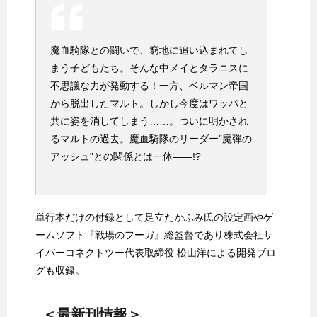
魔血騎隊との闘いで、窮地に追い込まれてし
まう子どもたち。そんな中メイとタラニスに
不思議な力が発動する！一方、ベルマン帝国
から脱出したマルト。しかし今度はワッパと
共に姿を消してしまう……。ついに明かされ
るマルトの過去。魔血騎隊のリーダー”魔弾の
アッシュ”との関係とは一体――!?
単行本だけの付録として足立たかふみ氏の設定画やゲ
ームソフト『戦場のフーガ』総監督であり株式会社サ
イバーコネクトツー代表取締役 松山洋による開発ブロ
グも収録。
＜最新刊情報＞