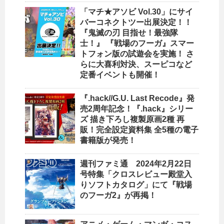
「マチ★アソビ Vol.30」にサイ
バーコネクトツー出展決定！！
『鬼滅の刃 目指せ！最強隊
士！』 『戦場のフーガ』スマー
トフォン版の試遊会を実施！ さ
らに大喜利対決、スーピコなど
定番イベントも開催！
『.hack//G.U. Last Recode』発
売2周年記念！『.hack』シリー
ズ 描き下ろし複製原画2種 再
販！完全設定資料集 全5種の電子
書籍版が発売！
週刊ファミ通 2024年2月22日
号特集「クロスレビュー殿堂入
りソフトカタログ」にて『戦場
のフーガ2』が再掲！