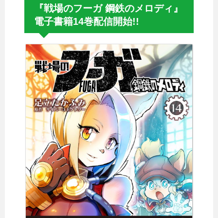
『戦場のフーガ 鋼鉄のメロディ』
電子書籍14巻配信開始!!