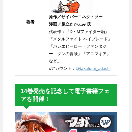
原作／サイバーコネクトツー
著者
漫画／足立たかふみ 氏
代表作：『D・Mファイター焔』
『メタルファイト ベイブレード』
『バレエヒーロー・ファンタジ
ー ダンの冒険』『アニマギア』
など。
xアカウント：
@takafumi_adachi
14巻発売を記念して電子書籍フェ
アを開催！