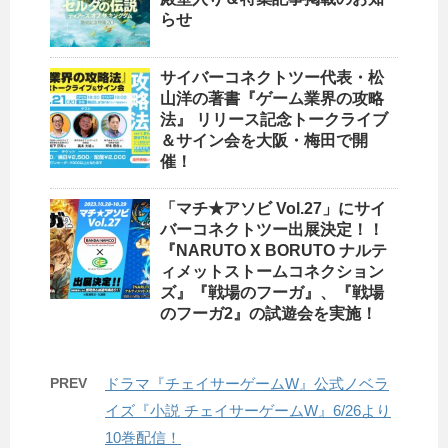
らせ
サイバーコネクトツー代表・松
山洋の著書『ゲーム業界の攻略
法』 リリース記念トークライブ
＆サイン会を大阪・梅田で開
催！
「マチ★アソビ Vol.27」にサイ
バーコネクトツー出展決定！！
『NARUTO X BORUTO ナルテ
ィメットストームコネクション
ズ』『戦場のフーガ』、『戦場
のフーガ2』の試遊会を実施！
PREV
ドラマ『チェイサーゲームW』公式ノベラ
イズ『小説 チェイサーゲームW』6/26より
10巻配信！