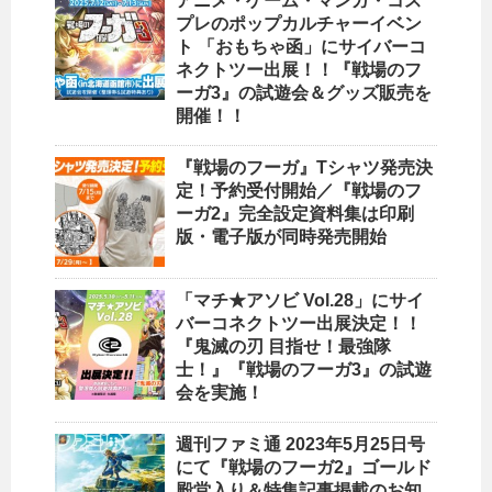
アニメ・ゲーム・マンガ・コス
プレのポップカルチャーイベン
ト 「おもちゃ函」にサイバーコ
ネクトツー出展！！『戦場のフ
ーガ3』の試遊会＆グッズ販売を
開催！！
『戦場のフーガ』Tシャツ発売決
定！予約受付開始／『戦場のフ
ーガ2』完全設定資料集は印刷
版・電子版が同時発売開始
「マチ★アソビ Vol.28」にサイ
バーコネクトツー出展決定！！
『鬼滅の刃 目指せ！最強隊
士！』『戦場のフーガ3』の試遊
会を実施！
週刊ファミ通 2023年5月25日号
にて『戦場のフーガ2』ゴールド
殿堂入り＆特集記事掲載のお知