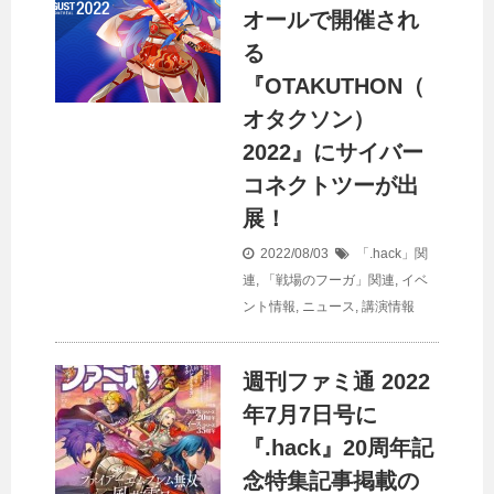
オールで開催され
る
『OTAKUTHON（
オタクソン）
2022』にサイバー
コネクトツーが出
展！
2022/08/03
「.hack」関
連
,
「戦場のフーガ」関連
,
イベ
ント情報
,
ニュース
,
講演情報
週刊ファミ通 2022
年7月7日号に
『.hack』20周年記
念特集記事掲載の