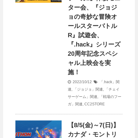
ター会、『ジョジ
ョの奇妙な冒険オ
ールスターバトル
R』試遊会、
『.hack』シリーズ
20周年記念スペシ
ャル上映会を実
施！
2022/10/12
「.hack」関
連
,
「ジョジョ」関連
,
「チェイ
サーゲーム」関連
,
「戦場のフー
ガ」関連
,
CC2STORE
【8/5(金)～7(日)】
カナダ・モントリ