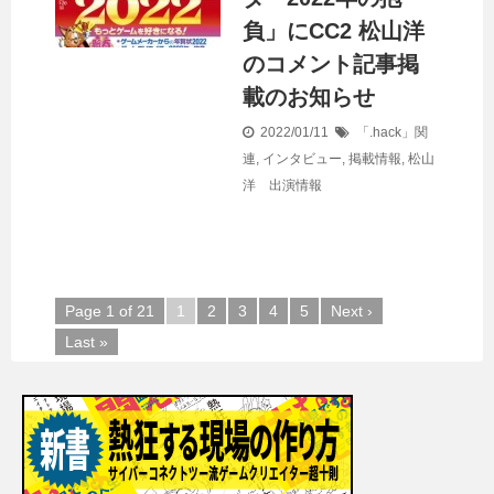
負」にCC2 松山洋
のコメント記事掲
載のお知らせ
2022/01/11
「.hack」関
連
,
インタビュー
,
掲載情報
,
松山
洋 出演情報
Page 1 of 21
1
2
3
4
5
Next ›
Last »