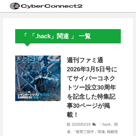
「 「.hack」関連 」 一覧
週刊ファミ通
2026年3月5日号に
てサイバーコネク
トツー設立30周年
を記念した特集記
事30ページが掲
載！
2026/02/19
「.hack」関
連
,
「復讐三部作」関連
,
掲載情