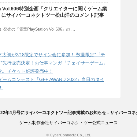
tion Vol.606特別企画「クリエイターに聞くゲーム業
16」にサイバーコネクトツー松山洋のコメント記事
発売の「電撃PlayStation Vol.606」の …
幸太朗が2/18限定でサイン会に参加！ 数量限定“『チ
ツ”先行販売決定！お仕事マンガ『チェイサーゲーム』
化、チケット好評発売中！
ゲームコンテスト「GFF AWARD 2022」当日のタイ
！
 2022年4月号にサイバーコネクトツー記事掲載のお知らせ - サイバーコネ
ゲーム制作会社サイバーコネクトツー公式ニュース
© CyberConnect2 Co., Ltd.