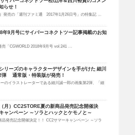
」にサイバーコネクトツー松山洋＆西川裕貴のコメン
知らせ！
（木）発売の「週刊ファミ通 2017年1月26日号」の特集記 …
2018年9月号にサイバーコネクトツー記事掲載のお知
発売「CGWORLD 2018年9月号 vol.241 …
G.U.」シリーズのキャラクターデザインを手がけた 細川
2弾 通常版・特装版が発売！
ーのイラストレーターである細川誠一郎の画集第2弾、「細
12（月）CC2STORE夏の新商品発売記念開催決
ーキャンペーン ～ソラとハックとケモノと～
新商品発売記念開催決定！！ CC2サマーキャンペーン ～ソラ