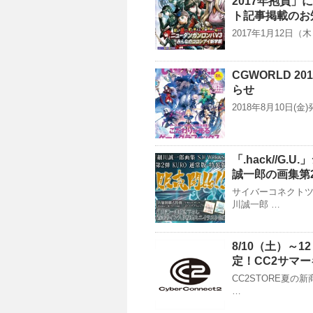
2017年抱負
ト記事掲載のお
2017年1月12日
CGWORLD 
らせ
2018年8月10日(金)
「.hack//
誠一郎の画集第
サイバーコネクトツ
川誠一郎 …
8/10（土）～
定！CC2サマ
CC2STORE夏の
…