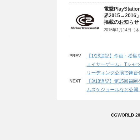
電撃PlaySta
界2015→20
掲載のお知らせ
2016年1月14日（木）
PREV
【1/26追記】作画・松島
ェイサーゲーム』Tシャ
リーディング公演で舞台
NEXT
【3/18追記】第15回福岡
ムスケジュールなど公開
CGWORLD