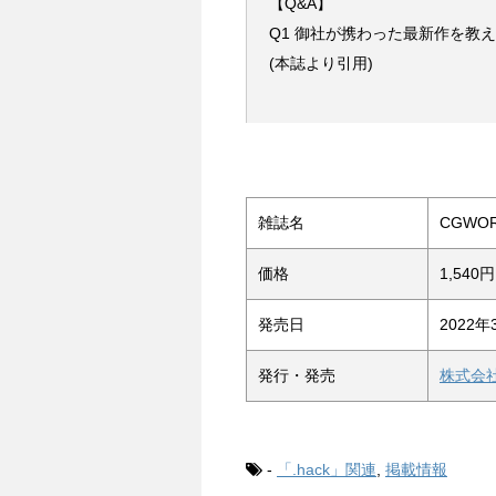
【Q&A】
Q1 御社が携わった最新作を教
(本誌より引用)
雑誌名
CGWOR
価格
1,54
発売日
2022
発行・発売
株式会
-
「.hack」関連
,
掲載情報