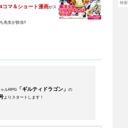
4コマ＆ショート漫画
がス
いち先生が担当!!
「ギルティドラゴン」
ャルRPG
の
号
よりスタートします！