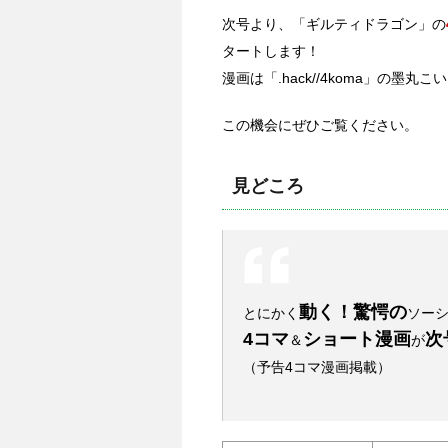
次号より、「ギルティドラゴン」の
タートします！
漫画は「.hack//4koma」の墨丸こ
この機会にぜひご覧ください。
見どころ
動く！驚愕の
とにかく
ソーシ
4コマ
ショート漫画
次
＆
が
（予告4コマ漫画掲載）