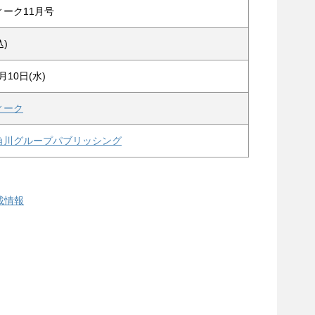
ーク11月号
込)
月10日(水)
ィーク
角川グループパブリッシング
載情報