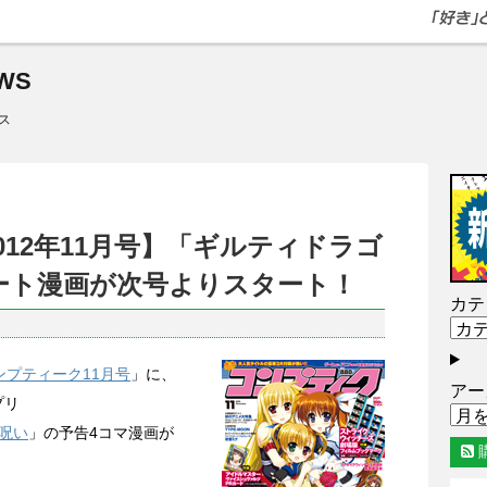
WS
ス
012年11月号】「ギルティドラゴ
ート漫画が次号よりスタート！
カテ
ンプティーク11月号
」に、
アー
プリ
呪い
」の予告4コマ漫画が