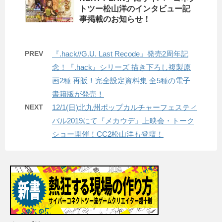
トツー松山洋のインタビュー記
事掲載のお知らせ！
PREV
『.hack//G.U. Last Recode』発売2周年記
念！『.hack』シリーズ 描き下ろし複製原
画2種 再販！完全設定資料集 全5種の電子
書籍版が発売！
NEXT
12/1(日)北九州ポップカルチャーフェスティ
バル2019にて『メカウデ』上映会・トーク
ショー開催！CC2松山洋も登壇！