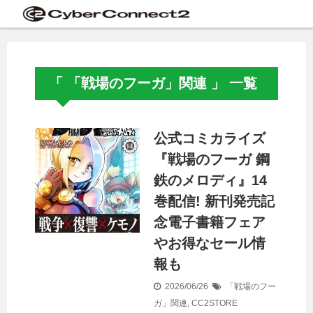
「 「戦場のフーガ」関連 」 一覧
公式コミカライズ
『戦場のフーガ 鋼
鉄のメロディ』14
巻配信! 新刊発売記
念電子書籍フェア
やお得なセール情
報も
2026/06/26
「戦場のフー
ガ」関連
,
CC2STORE