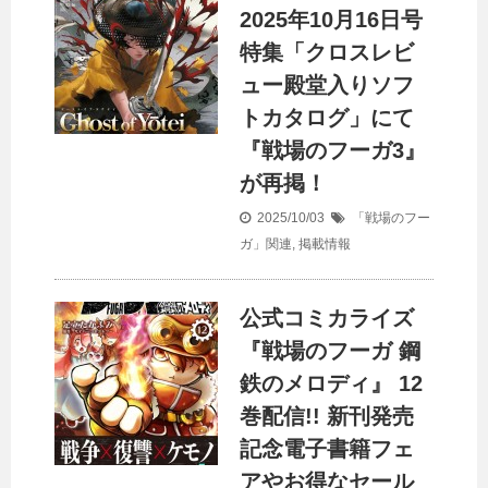
2025年10月16日号
特集「クロスレビ
ュー殿堂入りソフ
トカタログ」にて
『戦場のフーガ3』
が再掲！
2025/10/03
「戦場のフー
ガ」関連
,
掲載情報
公式コミカライズ
『戦場のフーガ 鋼
鉄のメロディ』 12
巻配信!! 新刊発売
記念電子書籍フェ
アやお得なセール