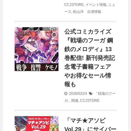
CC2STORE
,
イベント情報
,
ニュ
ース
,
松山洋 出演情報
公式コミカライズ
『戦場のフーガ 鋼
鉄のメロディ』13
巻配信! 新刊発売記
念電子書籍フェア
やお得なセール情
報も
2026/02/24
「戦場のフー
ガ」関連
,
CC2STORE
「マチ★アソビ
Vol.29」にサイバー