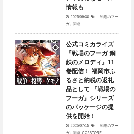
情報も
2025/09/30
「戦場のフー
ガ」関連
公式コミカライズ
『戦場のフーガ 鋼
鉄のメロディ』11
巻配信！ 福岡市ふ
るさと納税の返礼
品として 『戦場の
フーガ』シリーズ
のパッケージの提
供を開始！
2025/07/15
「戦場のフー
ガ」関連
,
CC2STORE