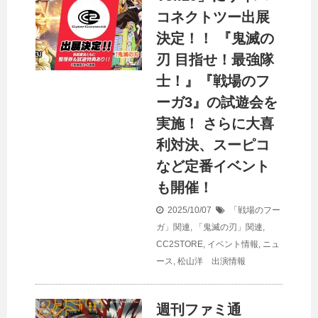
コネクトツー出展
決定！！ 『鬼滅の
刃 目指せ！最強隊
士！』『戦場のフ
ーガ3』の試遊会を
実施！ さらに大喜
利対決、スーピコ
など定番イベント
も開催！
2025/10/07
「戦場のフー
ガ」関連
,
「鬼滅の刃」関連
,
CC2STORE
,
イベント情報
,
ニュ
ース
,
松山洋 出演情報
週刊ファミ通