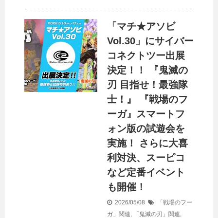
「マチ★アソビ
Vol.30」にサイバー
コネクトツー出展
決定！！ 『鬼滅の
刃 目指せ！最強隊
士！』 『戦場のフ
ーガ』スマートフ
ォン版の試遊会を
実施！ さらに大喜
利対決、スーピコ
など定番イベント
も開催！
2026/05/08
「戦場のフー
ガ」関連
,
「鬼滅の刃」関連
,