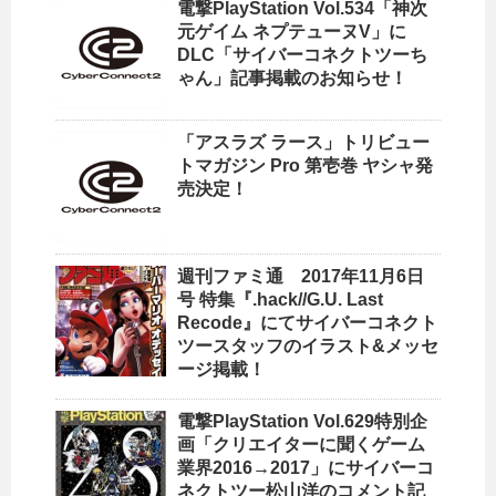
電撃PlayStation Vol.534「神次
元ゲイム ネプテューヌV」に
DLC「サイバーコネクトツーち
ゃん」記事掲載のお知らせ！
「アスラズ ラース」トリビュー
トマガジン Pro 第壱巻 ヤシャ発
売決定！
週刊ファミ通 2017年11月6日
号 特集『.hack//G.U. Last
Recode』にてサイバーコネクト
ツースタッフのイラスト&メッセ
ージ掲載！
電撃PlayStation Vol.629特別企
画「クリエイターに聞くゲーム
業界2016→2017」にサイバーコ
ネクトツー松山洋のコメント記