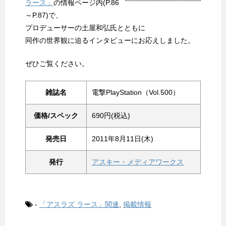
ラース」
の情報ページ内(P.86
～P.87)で、
プロデューサーの土屋和弘氏とともに
同作の世界観に迫るインタビューにお応えしました。
ぜひご覧ください。
雑誌名
電撃PlayStation（Vol.500）
価格/スペック
690円(税込)
発売日
2011年8月11日(木)
発行
アスキー・メディアワークス
-
「アスラズ ラース」関連
,
掲載情報