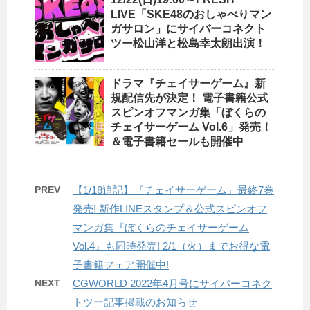
LIVE「SKE48のおしゃべりマン
ガサロン」にサイバーコネクト
ツー松山洋と松島幸太朗出演！
ドラマ『チェイサーゲーム』新
規配信先が決定！ 電子書籍公式
スピンオフマンガ集「ぼくらの
チェイサーゲーム Vol.6」発売！
＆電子書籍セールも開催中
PREV
【1/18追記】『チェイサーゲーム』最終7巻
発売! 新作LINEスタンプ＆公式スピンオフ
マンガ集『ぼくらのチェイサーゲーム
Vol.4』も同時発売! 2/1（火）までお得な電
子書籍フェア開催中!
NEXT
CGWORLD 2022年4月号にサイバーコネク
トツー記事掲載のお知らせ