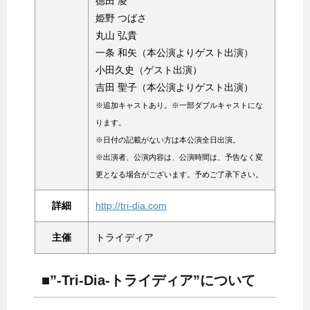
德田 凌
姫野 つばさ
丸山 弘貴
一条 和矢（本公演よりゲスト出演）
小田久史（ゲスト出演）
吉田 聖子（本公演よりゲスト出演）
※追加キャストあり。※一部ダブルキャストにな
ります。
※日付の記載がない方は本公演全日出演。
※出演者、公演内容は、公演時間は、予告なく変
更となる場合がございます。予めご了承下さい。
詳細
http://tri-dia.com
主催
トライディア
■”-Tri-Dia-トライディア”について