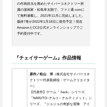
の作画担当を務めたサイバーコネクトツー所
属の漫画家・松島幸太朗で、ファミ通.comに
て無料連載し、2021年11月に完結しました。
最終7巻が2022年1月18日に発売予定！現在
AmazonとCC2公式オンラインショップでご
予約受付中です。
『チェイサーゲーム』作品情報
原作／松山 洋
（株式会社サイバーコネ
クトツー代表取締役・ゲームクリエイタ
ー）
【代表作】ゲーム『.hack』シリーズ、
『NARUTO−ナルト− ナルティメット』シ
リーズ、『ジョジョの奇妙な冒険 アイ