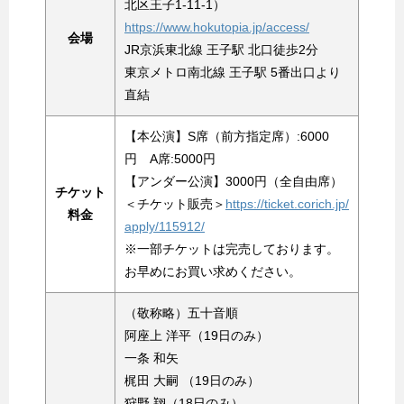
北区王子1-11-1）
https://www.hokutopia.jp/access/
会場
JR京浜東北線 王子駅 北口徒歩2分
東京メトロ南北線 王子駅 5番出口より
直結
【本公演】S席（前方指定席）:6000
円 A席:5000円
【アンダー公演】3000円（全自由席）
チケット
＜チケット販売＞
https://ticket.corich.jp/
料金
apply/115912/
※一部チケットは完売しております。
お早めにお買い求めください。
（敬称略）五十音順
阿座上 洋平（19日のみ）
一条 和矢
梶田 大嗣 （19日のみ）
狩野 翔（18日のみ）