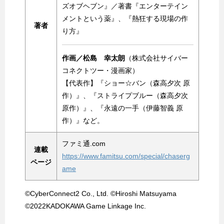
ズオブヘブン』／著書『エンターテイン
メントという薬』、『熱狂する現場の作
著者
り方』
作画／松島 幸太朗
（株式会社サイバー
コネクトツー・漫画家）
【代表作】『ショー☆バン（森高夕次 原
作）』、『ストライプブルー（森高夕次
原作）』、『永遠の一手（伊藤智義 原
作）』など。
ファミ通.com
連載
https://www.famitsu.com/special/chaserg
ページ
ame
©CyberConnect2 Co., Ltd. ©Hiroshi Matsuyama
©2022KADOKAWA Game Linkage Inc.