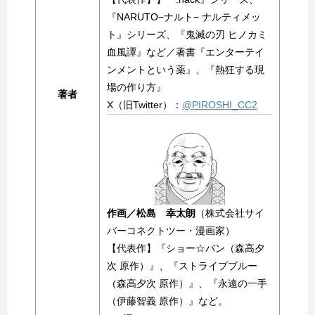
『NARUTO−ナルト− ナルティメッ
ト』シリーズ、『鬼滅の刃 ヒノカミ
血風譚』など／著書『エンターテイ
ンメントという薬』、『熱狂する現
場の作り方』
著者
X（旧Twitter）：
@PIROSHI_CC2
作画／松島 幸太朗
（株式会社サイ
バーコネクトツー・漫画家）
【代表作】『ショー☆バン（森高夕
次 原作）』、『ストライプブルー
（森高夕次 原作）』、『永遠の一手
（伊藤智義 原作）』など。