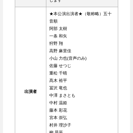
します
★本公演出演者★（敬称略）五十
音順
阿部 太樹
一条 和矢
狩野 翔
高野 麻里佳
小山 力也(音声のみ)
佐藤 せつじ
重松 千晴
髙木 裕平
冨沢 竜也
出演者
中澤 まさとも
中村 温姫
藤本 彩花
宮本 崇弘
村井 理沙子
柳 晃平