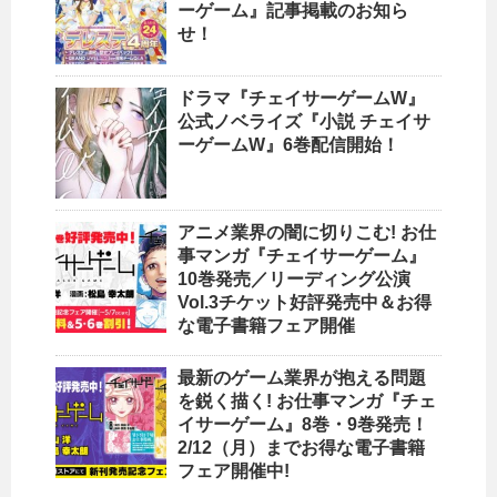
ーゲーム』記事掲載のお知ら
せ！
ドラマ『チェイサーゲームW』
公式ノベライズ『小説 チェイサ
ーゲームW』6巻配信開始！
アニメ業界の闇に切りこむ! お仕
事マンガ『チェイサーゲーム』
10巻発売／リーディング公演
Vol.3チケット好評発売中＆お得
な電子書籍フェア開催
最新のゲーム業界が抱える問題
を鋭く描く! お仕事マンガ『チェ
イサーゲーム』8巻・9巻発売！
2/12（月）までお得な電子書籍
フェア開催中!