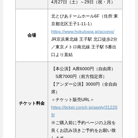
4月27日（土）～29日（祝・月）
北とぴあドームホール6F（住所:東
京都北区王子1-11-1）
https://www.hokutopia.jp/access/
会場
JR京浜東北線 王子駅 北口徒歩2分
／東京メトロ南北線 王子駅 5番出
口より直結
【本公演】A席6000円（自由席）
S席7000円（前方指定席）
【アンダー公演】3000円（全自由
席）
＜チケット販売URL＞
チケット料金
https://ticket.corich.jp/apply/31220
9/
※ご購入前に予約ページの上段を
良くお読み頂きご予約をお願い致