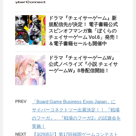
ドラマ『チェイサーゲーム』新
規配信先が決定！ 電子書籍公式
スピンオフマンガ集「ぼくらの
チェイサーゲーム Vol.6」発売！
＆電子書籍セールも開催中
ドラマ『チェイサーゲームW』
公式ノベライズ『小説 チェイサ
ーゲームW』8巻配信開始！
PREV
「Board Game Business Expo Japan」に
サイバーコネクトツー出展決定！！ 『戦場
のフーガ』、『戦場のフーガ2』の試遊会を
実施！
NEXT
【3/29追記】第17回福岡ゲームコンテスト