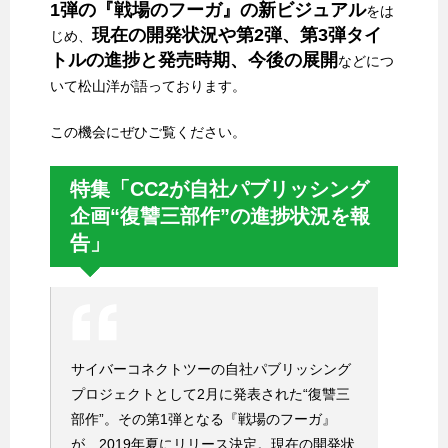
1弾の『戦場のフーガ』の新ビジュアル
をは
現在の開発状況や第2弾、第3弾タイ
じめ、
トルの進捗と発売時期、今後の展開
などにつ
いて松山洋が語っております。
この機会にぜひご覧ください。
特集「CC2が自社パブリッシング
企画“復讐三部作”の進捗状況を報
告」
サイバーコネクトツーの自社パブリッシング
プロジェクトとして2月に発表された“復讐三
部作”。その第1弾となる『戦場のフーガ』
が、2019年夏にリリース決定。現在の開発状