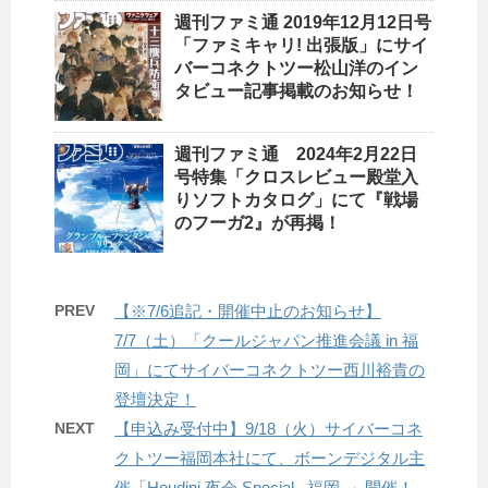
週刊ファミ通 2019年12月12日号
「ファミキャリ! 出張版」にサイ
バーコネクトツー松山洋のイン
タビュー記事掲載のお知らせ！
週刊ファミ通 2024年2月22日
号特集「クロスレビュー殿堂入
りソフトカタログ」にて『戦場
のフーガ2』が再掲！
PREV
【※7/6追記・開催中止のお知らせ】
7/7（土）「クールジャパン推進会議 in 福
岡」にてサイバーコネクトツー西川裕貴の
登壇決定！
NEXT
【申込み受付中】9/18（火）サイバーコネ
クトツー福岡本社にて、ボーンデジタル主
催「Houdini 夜会 Special ‒福岡‒」開催！