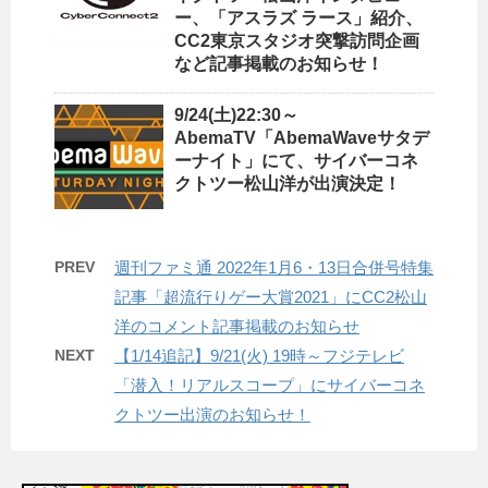
ー、「アスラズ ラース」紹介、
CC2東京スタジオ突撃訪問企画
など記事掲載のお知らせ！
9/24(土)22:30～
AbemaTV「AbemaWaveサタデ
ーナイト」にて、サイバーコネ
クトツー松山洋が出演決定！
PREV
週刊ファミ通 2022年1月6・13日合併号特集
記事「超流行りゲー大賞2021」にCC2松山
洋のコメント記事掲載のお知らせ
NEXT
【1/14追記】9/21(火) 19時～フジテレビ
「潜入！リアルスコープ」にサイバーコネ
クトツー出演のお知らせ！