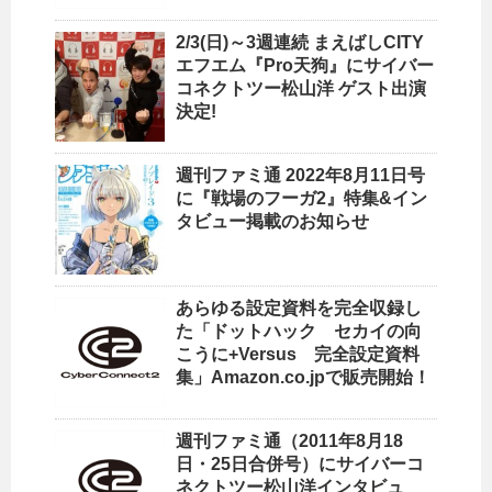
2/3(日)～3週連続 まえばしCITY
エフエム『Pro天狗』にサイバー
コネクトツー松山洋 ゲスト出演
決定!
週刊ファミ通 2022年8月11日号
に『戦場のフーガ2』特集&イン
タビュー掲載のお知らせ
あらゆる設定資料を完全収録し
た「ドットハック セカイの向
こうに+Versus 完全設定資料
集」Amazon.co.jpで販売開始！
週刊ファミ通（2011年8月18
日・25日合併号）にサイバーコ
ネクトツー松山洋インタビュ