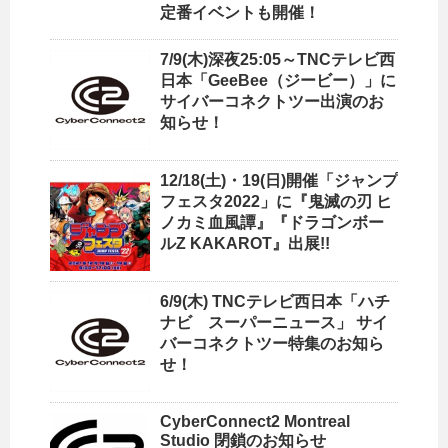
定番イベントも開催！
7/9(木)深夜25:05～TNCテレビ西
日本「GeeBee（ジービー）」に
サイバーコネクトツー出演のお
知らせ！
12/18(土)・19(日)開催「ジャンプ
フェスタ2022」に『鬼滅の刃 ヒ
ノカミ血風譚』『ドラゴンボー
ルZ KAKAROT』出展!!
6/9(木) TNCテレビ西日本「ハチ
ナビ スーパーニュース」 サイ
バーコネクトツー特集のお知ら
せ！
CyberConnect2 Montreal
Studio 閉鎖のお知らせ