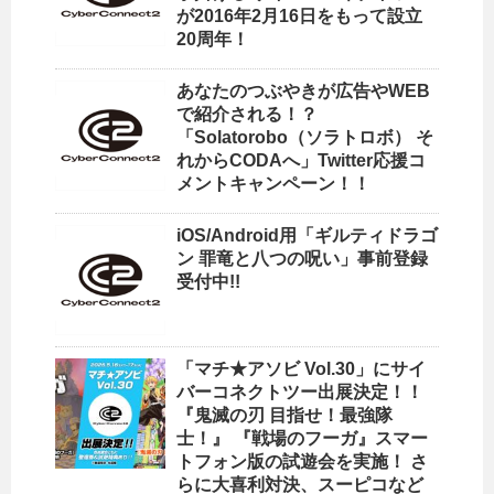
が2016年2月16日をもって設立
20周年！
あなたのつぶやきが広告やWEB
で紹介される！？
「Solatorobo（ソラトロボ） そ
れからCODAへ」Twitter応援コ
メントキャンペーン！！
iOS/Android用「ギルティドラゴ
ン 罪竜と八つの呪い」事前登録
受付中!!
「マチ★アソビ Vol.30」にサイ
バーコネクトツー出展決定！！
『鬼滅の刃 目指せ！最強隊
士！』 『戦場のフーガ』スマー
トフォン版の試遊会を実施！ さ
らに大喜利対決、スーピコなど