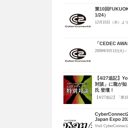
第10回FUK
1/24）
12月15日（水）よ
「CEDEC AW
2009年9月1日(火
【4/27追記】Y
対談」に龍が如
氏 登壇！
【4/27追記】「第1
CyberConnect2 
Japan Expo 20
Visit CyberConnect2