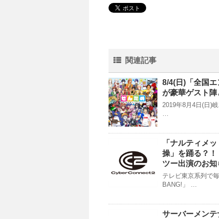
関連記事
8/4(日)「全
が豪華ゲスト陣
2019年8月4日
…
「ナルティメッ
操」を踊る？！
ツー出演のお知
テレビ東京系列で毎
BANG!」 …
サーバーメンテナ