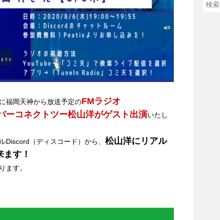
FMラジオ
:55に福岡天神から放送予定の
サイバーコネクトツー松山洋がゲスト出演
いたし
松山洋にリアル
Discord（ディスコード）から、
来ます！
なります。