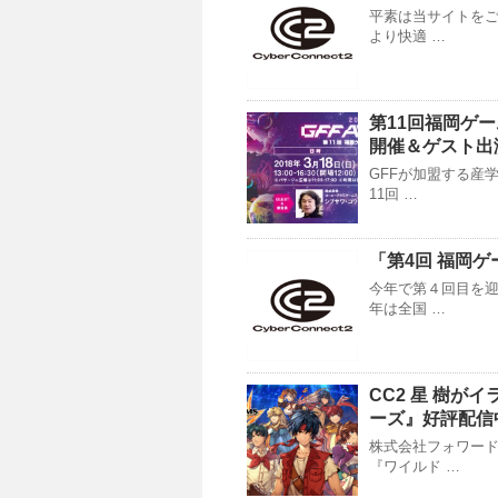
平素は当サイトをご
より快適 …
第11回福岡ゲー
開催＆ゲスト出
GFFが加盟する産
11回 …
「第4回 福岡
今年で第４回目を迎
年は全国 …
CC2 星 樹が
ーズ』好評配信
株式会社フォワー
『ワイルド …