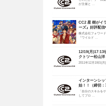
が主催と …
CC2 星 樹が
ーズ』好評配信
株式会社フォワー
『ワイルド …
12/19(月)
クトツー松山洋
2011年12月19
インターンシッ
始！！（締切：7
「自分のスキルをゲ
してプロ …