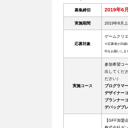
2019年
募集締切
実施期間
2019年8月
ゲームクリ
応募対象
※応募者が20
印をお願いしま
参加希望コ
出してくだ
ださい）
実施コース
プログラマ
デザイナー
プランナー
デバッグプ
【GFF加盟
株式会社ガ