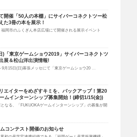
市にて開催「50人の本棚」にサイバーコネクトツー松
えた3冊の本を展示！
（日）福岡市のふくぎん本店広場にて開催される展示イベント
/15(日)「東京ゲームショウ2019」サイバーコネクトツ
出展＆松山洋出演情報!
木)～9月15日(日)幕張メッセにて「東京ゲームショウ20 …
リエイターをめざすキミを、バックアップ！第20
ゲームインターンシップ募集開始！(締切1/15(金))
催となる、「FUKUOKAゲームインターンシップ」の募集が開
ームコンテスト開催のお知らせ
界初の産学官連携組織である 「福岡ゲーム産業振興機構」