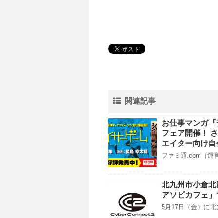
関連記事
お仕事マンガ『
フェア開催！ 
エイター向け自
ファミ通.com（運営：
北九州市小倉北区
アソビカフェ」で
5月17日（金）に北