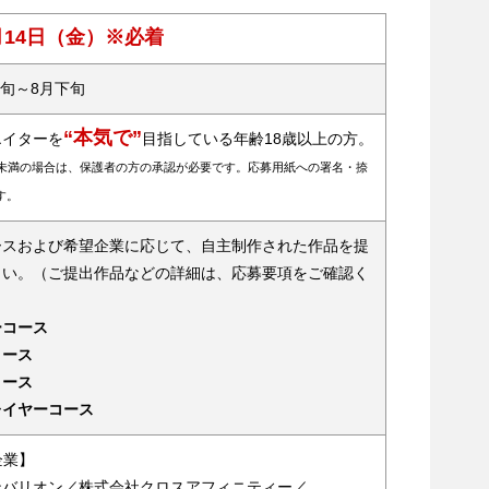
6月14日（金）※必着
上旬～8月下旬
“本気で”
エイターを
目指している年齢18歳以上の方。
歳未満の場合は、保護者の方の承認が必要です。応募用紙への署名・捺
す。
ースおよび希望企業に応じて、自主制作された作品を提
さい。（ご提出作品などの詳細は、応募要項をご確認く
ーコース
コース
コース
レイヤーコース
企業】
ンバリオン／株式会社クロスアフィニティー／