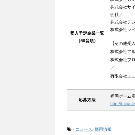
株式会社サ
会社／
株式会社デ
株式会社レ
受入予定企業一覧
（50音順）
【その他受
株式会社ア
株式会社フ
／
有限会社ユ
福岡ゲーム
応募方法
http://fukuo
-
ニュース
,
採用情報