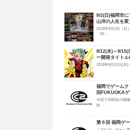
9/2(日)福岡
山洋の人生を変
2018年9月2日
「50 …
9/12(木)～9
ー開発タイトル
2019年9月12日(
福岡でゲームク
回FUKUOKA
今回で20回目の開
始 …
第６回 福岡ゲ
このたび、ゲーム業