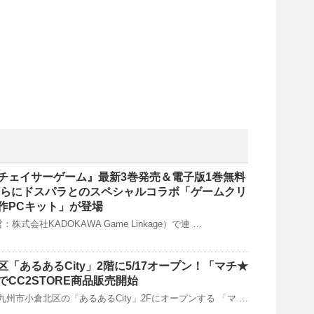
チェイサーゲーム』最新3巻発売＆電子版1巻無料
さらにドスパラとのスペシャルコラボ「ゲームクリ
作PCキット」が登場
株式会社KADOKAWA Game Linkage）で連 …
「あるあるCity」2階に5/17オープン！「マチ★
CC2STORE商品販売開始
九州市小倉北区の「あるあるCity」2Fにオープンする 「マ …