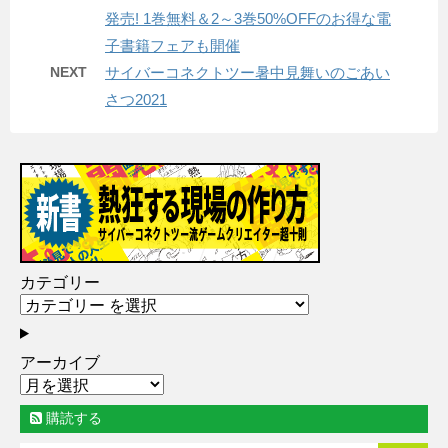
発売! 1巻無料＆2～3巻50%OFFのお得な電
子書籍フェアも開催
NEXT
サイバーコネクトツー暑中見舞いのごあい
さつ2021
カテゴリー
アーカイブ
購読する