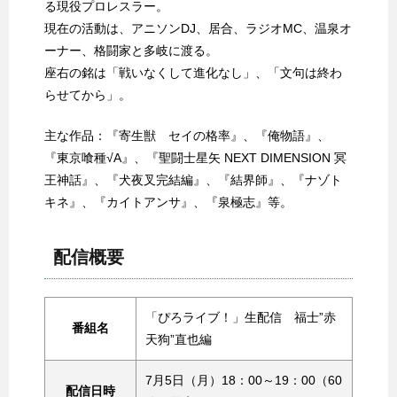
る現役プロレスラー。
現在の活動は、アニソンDJ、居合、ラジオMC、温泉オ
ーナー、格闘家と多岐に渡る。
座右の銘は「戦いなくして進化なし」、「文句は終わ
らせてから」。
主な作品：『寄生獣 セイの格率』、『俺物語』、
『東京喰種√A』、『聖闘士星矢 NEXT DIMENSION 冥
王神話』、『犬夜叉完結編』、『結界師』、『ナゾト
キネ』、『カイトアンサ』、『泉極志』等。
配信概要
「ぴろライブ！」生配信 福士”赤
番組名
天狗”直也編
7月5日（月）18：00～19：00（60
配信日時