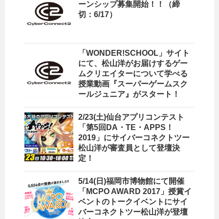
ーンシップ募集開始！！（締
切：6/17）
「WONDER!SCHOOL」サイト
にて、松山洋がお届けするゲー
ムクリエイターについて学べる
授業動画『スーパーゲームスク
ールジュニア』がスタート！
2/23(土)仙台アプリコンテスト
「第5回DA・TE・APPS！
2019」にサイバーコネクトツー
松山洋が審査員として登壇決
定！
5/14(日)福岡市博物館にて開催
「MCPO AWARD 2017」授賞イ
ベントのトークイベントにサイ
バーコネクトツー松山洋が登壇