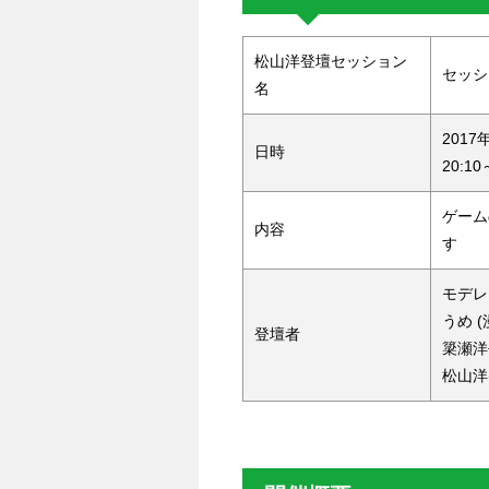
松山洋登壇セッション
セッシ
名
2017
日時
20:10
ゲーム
内容
す
モデレ
うめ (
登壇者
簗瀬洋
松山洋