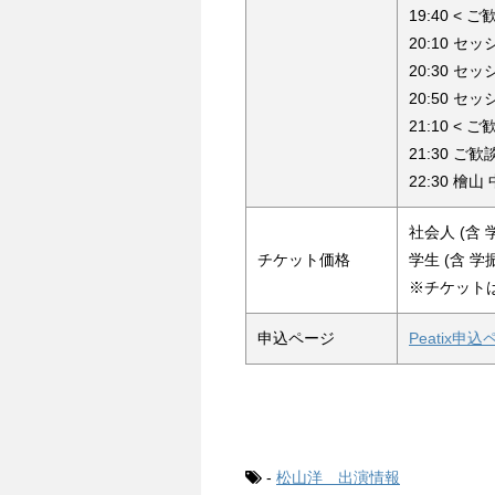
19:40 < ご
20:10 セッ
20:30 セッ
20:50 セッ
21:10 < ご
21:30 ご
22:30 檜山
社会人 (含 学振
チケット価格
学生 (含 学振D
※チケット
申込ページ
Peatix申
-
松山洋 出演情報