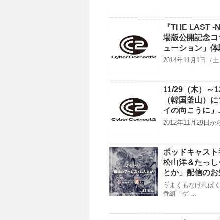
『THE LAST 
場版公開記念コラ
ューション」体
2014年11月1日
11/29（木）
（韓国釜山）に
イの向こうに」
2012年11月29
ポッドキャスト
松山洋＆たっし
とか」配信のお
うまくもなければく
番組「ゲ …