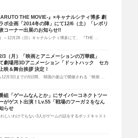
-NARUTO THE MOVIE-』×キャナルシティ博多 劇
ボ企画「2014冬の陣」にて12/6（土）「レボリ
験コーナー出展のお知らせ!!
（土）～12月28（日）キャナルシティ博多にて、 『THE …
～12/3（月）「映画とアニメーションの万華鏡」
て劇場用3Dアニメーション「ドットハック セカ
上映＆舞台挨拶 決定！
日から12月3日までの5日間、 韓国の釜山で開催される「映画 …
番組「ゲームなんとか」にサイバーコネクトツー
ーがゲスト出演！Lv.55「戦場のフーガ２をなん
知らせ
わしいわけでもない3人がゲームの話をするポッドキャスト