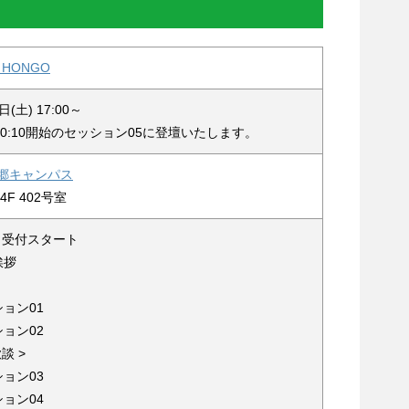
B HONGO
日(土) 17:00～
0:10開始のセッション05に登壇いたします。
本郷キャンパス
F 402号室
 / 受付スタート
挨拶
ション01
ション02
歓談 >
ション03
ション04