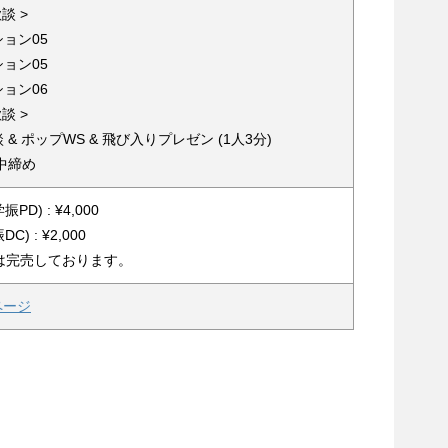
歓談 >
ション05
ション05
ション06
歓談 >
歓談 & ポップWS & 飛び入りプレゼン (1人3分)
 中締め
PD) : ¥4,000
C) : ¥2,000
は完売しております。
込ページ