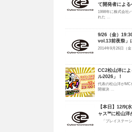
て開発者による
1998年に株式会
れた …
9/26（金）1
vol.13前夜
2014年9月26日
CC2松山洋に
ル2026」！
代表の松山洋がMC
開催決 …
【本日】12/9(
ャス℠に松山洋
「プレイステーション