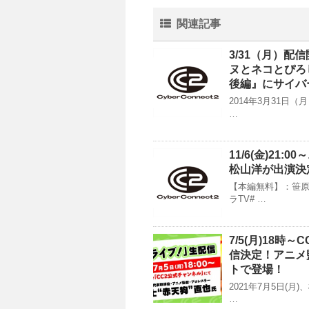
関連記事
3/31（月）配
ヌとネコとぴろ
後編』にサイバ
2014年3月31日
…
11/6(金)2
松山洋が出演決
【本編無料】：笹原
ラTV# …
7/5(月)18
信決定！アニメ
トで登場！
2021年7月5日(
…