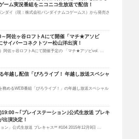
ゲーム実況番組をニコニコ生放送で配信！
社バンダイ（現：株式会社バンダイナムコゲームス）から発売さ
9:30～阿佐ヶ谷ロフトAにて開催「マチ★アソビ
祭」にサイバーコネクトツー松山洋出演！
（金）阿佐ヶ谷ロフトAにて開催予定の 「マチ★アソビvol. …
よる年越し配信「ぴろライブ！ 年越し放送スペシャ
を務めるWEB番組「ぴろライブ！」の年越し放送スペシャル
水)19:00～｢プレイステーション｣公式生放送 プレキ
が出演決定！
」公式生放送 プレキャス℠ #104 2015年12月9日 …