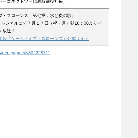
バーコネクトツー代表取締役社長）
ブ・スローンズ 第七章：氷と炎の歌』
ーチャンネルにて７月１７日（祝・月）朝10：00より＜
＞放送！
ネル「ゲーム・オブ・スローンズ」公式サイト
covideo.jp/gate/lv302228711