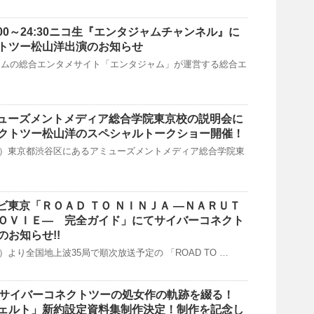
3:00～24:30ニコ生『エンタジャムチャンネル』に
トツー松山洋出演のお知らせ
ームの総合エンタメサイト「エンタジャム」が運営する総合エ
アミューズメントメディア総合学院東京校の説明会に
クトツー松山洋のスペシャルトークショー開催！
日（日）東京都渋谷区にあるアミューズメントメディア総合学院東
レビ東京「ＲＯＡＤ ＴＯ ＮＩＮＪＡ —ＮＡＲＵＴ
ＯＶＩＥ— 完全ガイド」にてサイバーコネクト
お知らせ!!
土）より全国地上波35局で順次放送予定の 「ROAD TO …
、サイバーコネクトツーの処女作の軌跡を綴る！
ェルト」新約設定資料集制作決定！制作を記念し