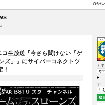
WS
ス
～ニコニコ生放送『今さら聞けない「ゲ
ンズ」』にサイバーコネクトツ
カテ
定！
アー