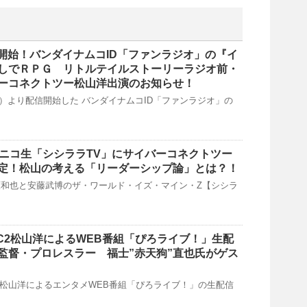
信開始！バンダイナムコID「ファンラジオ」の『イ
しでＲＰＧ リトルテイルストーリーラジオ前・
ーコネクトツー松山洋出演のお知らせ！
（月）より配信開始した バンダイナムコID「ファンラジオ」の
1:00～ニコ生「シシララTV」にサイバーコネクトツー
定！松山の考える「リーダーシップ論」とは？！
和也と安藤武博のザ・ワールド・イズ・マイン・Z【シシラ
時～CC2松山洋によるWEB番組「ぴろライブ！」生配
監督・プロレスラー 福士”赤天狗”直也氏がゲス
月)、松山洋によるエンタメWEB番組「ぴろライブ！」の生配信