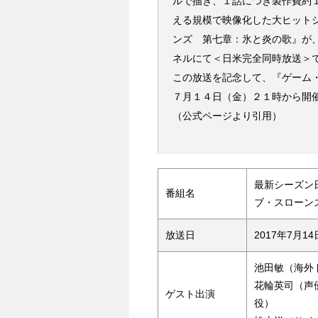
ルで描き、１話につき製作費約
える規模で映像化した大ヒット
ンズ 第七章：氷と炎の歌』が、
ネルにて＜日米完全同時放送＞
この放送を記念して、『ゲーム
７月１４日（金）２１時から開
（公式ページより引用）
最新シーズン
番組名
ブ・スローン
放送日
2017年7月14
池田敏（海外
花輪英司（声
ゲスト出演
役）