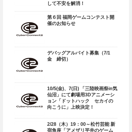
して不安を解消！
第６回 福岡ゲームコンテスト開
催のお知らせ
デバッグアルバイト募集（7/1
金 締切）
10/5(金)、7(日) 「三陸映画祭in気
仙沼」にて劇場用3Dアニメーシ
ョン「ドットハック セカイの
向こうに」上映決定！
2/28（木）19：00～松竹芸能 新
宿角座「アメザリ平井のゲーム