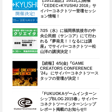
【10/12追記】10/22(土)開催
「CEDEC+KYUSHU 2016」サ
イバーコネクトツー登壇セッシ
ョン情報！
7/25（水）に福岡県筑後市の中
央公民館（サンコア）にて行わ
れる『夢発見！！なるには講
座』でサイバーコネクトツー松
山洋の講演決定！
【続報】4/5(金)『GAME
CREATORS CONFERENCE
’24』 にサイバーコネクトツース
タッフの登壇が決定！
「FUKUOKAゲームインターン
シップBLOG 2015春」サイバー
コネクトツーインターンシップ
レポート掲載のお知らせ!!