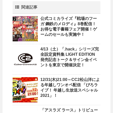
関連記事
公式コミカライズ『戦場のフー
ガ 鋼鉄のメロディ』8巻配信！
お得な電子書籍フェア開催！ゲ
ームのセールも実施中！
4/13（土）「.hack」シリーズ完
全設定資料集 LIGHT EDITION
発売記念トーク＆サイン会イベ
ントを東京で開催決定！
12/31(木)21:00～CC2松山洋によ
る年越しワンオペ配信 「ぴろラ
イブ！ 年越し生放送スペシャル
2021」！
「アスラズ ラース」トリビュー