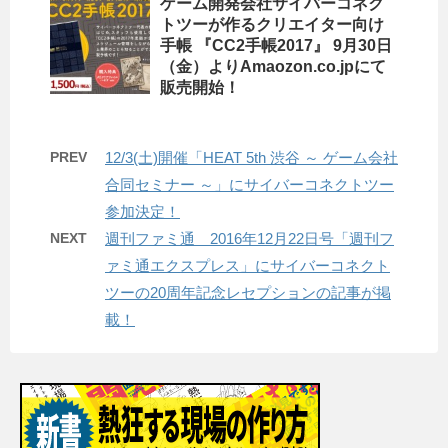
ゲーム開発会社サイバーコネク
トツーが作るクリエイター向け
手帳 『CC2手帳2017』 9月30日
（金）よりAmaozon.co.jpにて
販売開始！
PREV
12/3(土)開催「HEAT 5th 渋谷 ～ ゲーム会社
合同セミナー ～」にサイバーコネクトツー
参加決定！
NEXT
週刊ファミ通 2016年12月22日号「週刊フ
ァミ通エクスプレス」にサイバーコネクト
ツーの20周年記念レセプションの記事が掲
載！