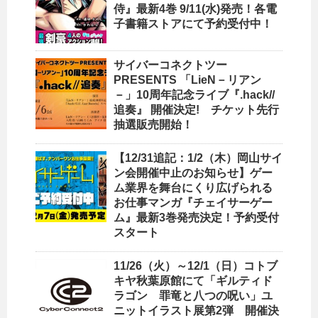
侍』最新4巻 9/11(水)発売！各電
子書籍ストアにて予約受付中！
サイバーコネクトツー
PRESENTS 「LieN－リアン
－」10周年記念ライブ『.hack//
追奏』 開催決定! チケット先行
抽選販売開始！
【12/31追記：1/2（木）岡山サイ
ン会開催中止のお知らせ】ゲー
ム業界を舞台にくり広げられる
お仕事マンガ『チェイサーゲー
ム』最新3巻発売決定！予約受付
スタート
11/26（火）～12/1（日）コトブ
キヤ秋葉原館にて「ギルティド
ラゴン 罪竜と八つの呪い」ユ
ニットイラスト展第2弾 開催決