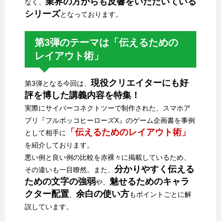
業界の方からも反響をいただいている
なく、
シリーズ
となっております。
第3弾のテーマは「伝えるための
レイアウト術」
現役クリエイターにも好
第3弾となる今回は、
評を博した講義内容を特集！
実際にサイバーコネクトツーで制作された、スマホア
プリ『フルボッコヒーローズX』のゲーム企画書を事例
「伝えるためのレイアウト術」
として相手に
を紹介しております。
悪い例と良い例の比較を赤裸々に掲載しているため、
分かりやすく伝える
その違いも一目瞭然。また、
ための文字の強弱
魅せるためのキャラ
や、
クター配置
余白の使い方
、
もポイントごとに解
説しています。