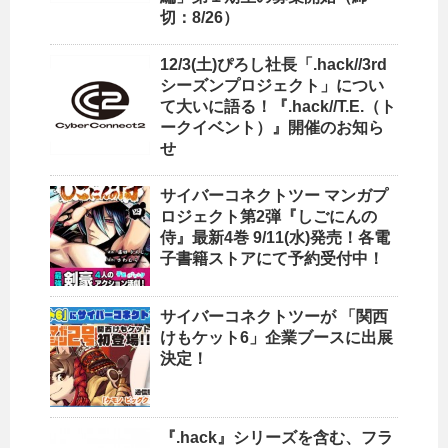
切：8/26）
12/3(土)ぴろし社長「.hack//3rd
シーズンプロジェクト」につい
て大いに語る！『.hack//T.E.（ト
ークイベント）』開催のお知ら
せ
サイバーコネクトツー マンガプ
ロジェクト第2弾『しごにんの
侍』最新4巻 9/11(水)発売！各電
子書籍ストアにて予約受付中！
サイバーコネクトツーが 「関西
けもケット6」企業ブースに出展
決定！
『.hack』シリーズを含む、フラ