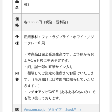
品
種）
名
価
各30,858円（税込・送料込）
格
仕
用紙素材：フォトラグブライトホワイト／ジ
様
ークレー印刷
・本商品は完全受注生産です。ご予約からお
よそ1ヵ月後に発送予定です。
・細川誠一郎の直筆サイン入り
内
・額装してご指定の住所までお届けいたしま
容
す。（※お届けは日本国内に限らせていただ
きます。）
・マチ★アソビCAFÉ（あるあるCtiyのみ）で
も取り扱っております。
購
Amazon.co.jp（Aタイプ「.hack//」）