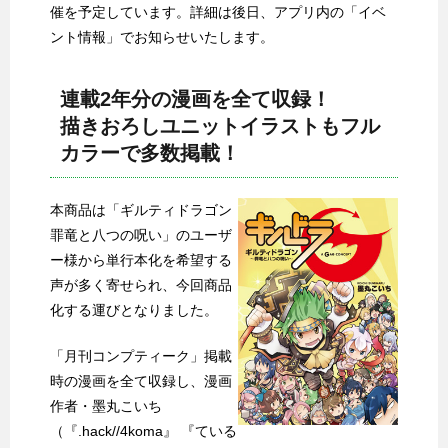
催を予定しています。詳細は後日、アプリ内の「イベ
ント情報」でお知らせいたします。
連載2年分の漫画を全て収録！
描きおろしユニットイラストもフル
カラーで多数掲載！
本商品は「ギルティドラゴン
罪竜と八つの呪い」のユーザ
ー様から単行本化を希望する
声が多く寄せられ、今回商品
化する運びとなりました。
「月刊コンプティーク」掲載
時の漫画を全て収録し、漫画
作者・墨丸こいち
（『.hack//4koma』 『ている