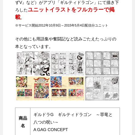
ずV』など）がアプリ「ギルティドラゴン」にて描き下
ユニットイラストをフルカラーで掲
ろした
載
。
※サービス開始2012年10月9日～2015年5月4日配信分ユニット
その他にも用語集や奮闘記など読みごたえたっぷりの
本となっています。
ギルドラG ギルティドラゴン ～罪竜と
商品
八つの呪い～
名
A GAG CONCEPT