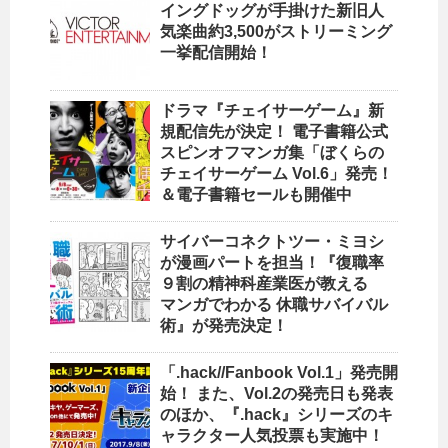
イングドッグが手掛けた新旧人
気楽曲約3,500がストリーミング
一挙配信開始！
ドラマ『チェイサーゲーム』新
規配信先が決定！ 電子書籍公式
スピンオフマンガ集「ぼくらの
チェイサーゲーム Vol.6」発売！
＆電子書籍セールも開催中
サイバーコネクトツー・ミヨシ
が漫画パートを担当！『復職率
９割の精神科産業医が教える
マンガでわかる 休職サバイバル
術』が発売決定！
「.hack//Fanbook Vol.1」発売開
始！ また、Vol.2の発売日も発表
のほか、『.hack』シリーズのキ
ャラクター人気投票も実施中！