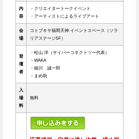
内
・クリエイタートークイベント
容
・アーティストによるライブアート
会
コトブキヤ福岡天神 イベントスペース（ソラ
場
リアステージ5F）
・松山 洋（サイバーコネクトツー代表）
登
・WAKA
壇
・細川 誠一郎
者
・まめ助
入
場
無料
料