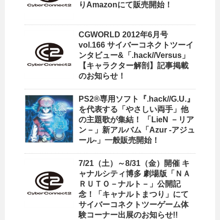
りAmazonにて販売開始！
CGWORLD 2012年6月号
vol.166 サイバーコネクトツーイ
ンタビュー&「.hack//Versus」
【キャラクター解剖】記事掲載
のお知らせ！
PS2®専用ソフト『.hack//G.U.』
を代表する「やさしい両手」他
の主題歌が集結！ 「LieN －リア
ン－」新アルバム「Azur -アジュ
ール-」一般販売開始！
7/21（土）～8/31（金）開催 キ
ャナルシティ博多 劇場版「ＮＡ
ＲＵＴＯ－ナルト－」公開記
念！「キャナルトまつり」にて
サイバーコネクトツーゲーム体
験コーナー出展のお知らせ!!