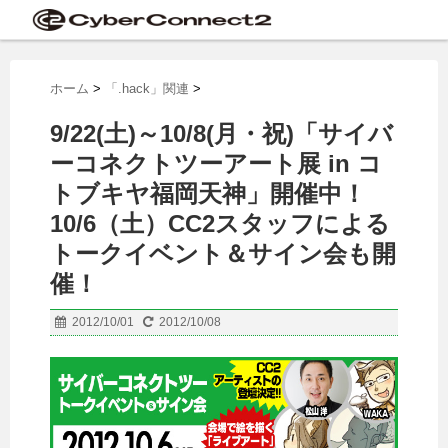
ホーム
>
「.hack」関連
>
9/22(土)～10/8(月・祝)「サイバ
ーコネクトツーアート展 in コ
トブキヤ福岡天神」開催中！
10/6（土）CC2スタッフによる
トークイベント＆サイン会も開
催！
2012/10/01
2012/10/08