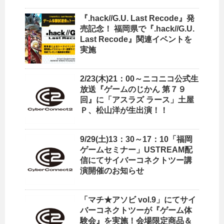
『.hack//G.U. Last Recode』発
売記念！ 福岡県で『.hack//G.U.
Last Recode』関連イベントを
実施
2/23(木)21：00～ニコニコ公式生
放送『ゲームのじかん 第７９
回』に「アスラズ ラース」土屋
Ｐ、松山洋が生出演！！
9/29(土)13：30～17：10「福岡
ゲームセミナー」USTREAM配
信にてサイバーコネクトツー講
演開催のお知らせ
「マチ★アソビ vol.9」にてサイ
バーコネクトツーが『ゲーム体
験会』を実施！会場限定商品＆