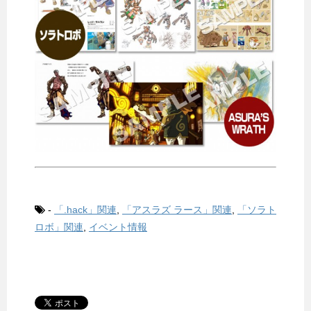
-
「.hack」関連
,
「アスラズ ラース」関連
,
「ソラト
ロボ」関連
,
イベント情報