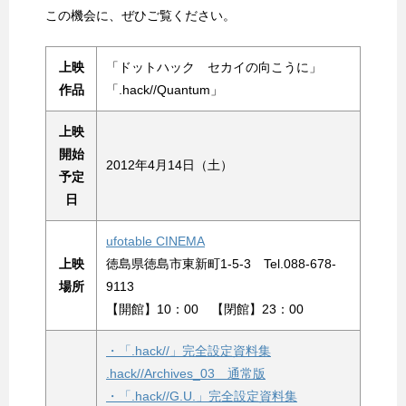
この機会に、ぜひご覧ください。
上映
「ドットハック セカイの向こうに」
作品
「.hack//Quantum」
上映
開始
2012年4月14日（土）
予定
日
ufotable CINEMA
上映
徳島県徳島市東新町1-5-3 Tel.088-678-
場所
9113
【開館】10：00 【閉館】23：00
・「.hack//」完全設定資料集
.hack//Archives_03 通常版
・「.hack//G.U.」完全設定資料集