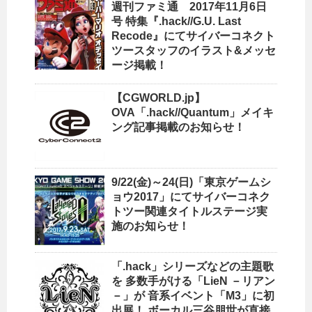
週刊ファミ通 2017年11月6日
号 特集『.hack//G.U. Last
Recode』にてサイバーコネクト
ツースタッフのイラスト&メッセ
ージ掲載！
【CGWORLD.jp】
OVA「.hack//Quantum」メイキ
ング記事掲載のお知らせ！
9/22(金)～24(日)「東京ゲームシ
ョウ2017」にてサイバーコネク
トツー関連タイトルステージ実
施のお知らせ！
「.hack」シリーズなどの主題歌
を 多数手がける「LieN －リアン
－」が 音系イベント「M3」に初
出展！ ボーカル三谷朋世が直接