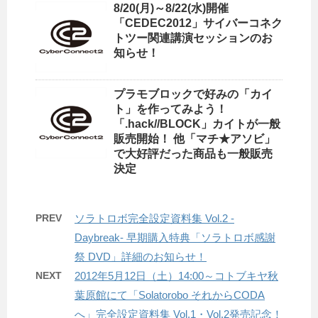
8/20(月)～8/22(水)開催
「CEDEC2012」サイバーコネク
トツー関連講演セッションのお
知らせ！
プラモブロックで好みの「カイ
ト」を作ってみよう！
「.hack//BLOCK」カイトが一般
販売開始！ 他「マチ★アソビ」
で大好評だった商品も一般販売
決定
PREV
ソラトロボ完全設定資料集 Vol.2 -
Daybreak- 早期購入特典「ソラトロボ感謝
祭 DVD」詳細のお知らせ！
NEXT
2012年5月12日（土）14:00～コトブキヤ秋
葉原館にて「Solatorobo それからCODA
へ」完全設定資料集 Vol.1・Vol.2発売記念！