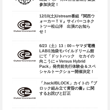
参加決定！
12/10(土)Ustream番組『関西ウ
ォーカーＴＶ』サイバーコネク
トツー松山洋 出演のお知ら
せ！
6/23（土）13：00～ヤマダ電機
LABI1池袋モバイルドリーム館
にて「ドットハック セカイの
向こうに＋Versus Hybrid
Pack」発売前先行体験会＆スペ
シャルトークショー開催決定！
「.hack//BLOCK」カイトの『ブ
ロック組み立て黄昏の書』に関
するお詫びと訂正