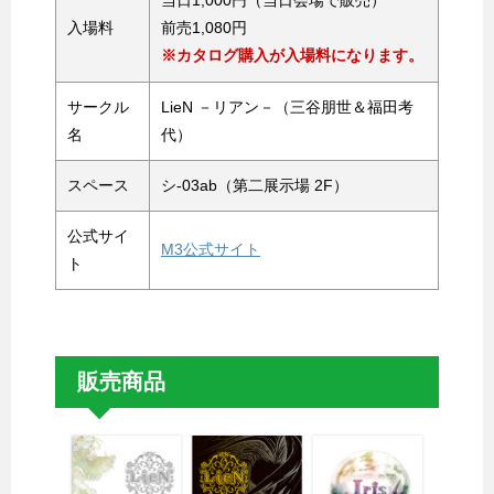
当日1,000円（当日会場で販売）
入場料
前売1,080円
※カタログ購入が入場料になります。
サークル
LieN －リアン－（三谷朋世＆福田考
名
代）
スペース
シ-03ab（第二展示場 2F）
公式サイ
M3公式サイト
ト
販売商品