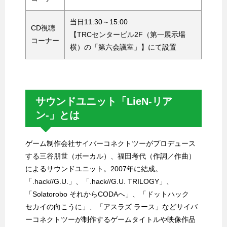
当日11:30～15:00
CD視聴
【TRCセンタービル2F（第一展示場
コーナー
横）の「第六会議室」】にて設置
サウンドユニット「LieN-リア
ン-」とは
ゲーム制作会社サイバーコネクトツーがプロデュース
する三谷朋世（ボーカル）、福田考代（作詞／作曲）
によるサウンドユニット。2007年に結成。
「.hack//G.U.」、「.hack//G.U. TRILOGY」、
「Solatorobo それからCODAへ」、「ドットハック
セカイの向こうに」、「アスラズ ラース」などサイバ
ーコネクトツーが制作するゲームタイトルや映像作品