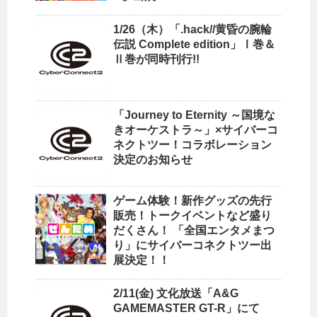
1/26（木）「.hack//黄昏の腕輪
伝説 Complete edition」Ⅰ巻＆
Ⅱ巻が同時刊行!!
「Journey to Eternity ～国境な
きオーケストラ～」×サイバーコ
ネクトツー！コラボレーション
決定のお知らせ
ゲーム体験！新作グッズの先行
販売！トークイベントなど盛り
だくさん！ 「全国エンタメまつ
り」にサイバーコネクトツー出
展決定！！
2/11(金) 文化放送「A&G
GAMEMASTER GT-R」にて