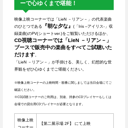
ーで心ゆくまで堪能！
映像上映コーナーでは「LieN －リアン－」の代表楽曲
『朝な夕な』
のひとつである
(「Iris –アイリス-」収
録楽曲)のPV(ショートver.)をご観覧いただけるほか、
CD視聴コーナーでは「LieN －リアン－」
ブースで販売中の楽曲をすべてご試聴いた
だけます
。
「LieN －リアン－」が手掛ける、美しく、幻想的な世
界観をぜひ心ゆくまでご堪能ください。
※映像上映コーナーの上映時間・順番に関しましては当日会場にてご
確認ください。
※CD試聴コーナーのご利用は、別途、持参のCDプレイヤーもしくは
会場での貸出用CDプレイヤーが必要となります。
映像上映
【第二展示場 2F】 にて上映
コーナー