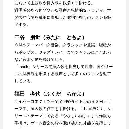
において主題歌や挿入歌を数多く手掛ける。
透明感のある伸びやかな歌声と叙情的なメロディ、世
界観や心情を繊細に表現した歌詞で多くのファンを魅
了する。
三谷 朋世（みたに ともよ）
ＣＭやテーマパーク音楽、クラシックや童謡・唱歌か
らポップス、ジャズナンバーまでジャンルにこだわら
ない音楽活動を続けている。
「.hack」シリーズで挿入歌を担当して以来、同シリー
ズの世界観を象徴する歌声として多くのファンを魅了
している。
福田 考代（ふくだ ちかよ）
サイバーコネクトツーで全開発タイトルのＢＧＭ、テ
ーマ曲、挿入歌の作曲を手掛ける。「.hack//G.U.」シ
リーズのテーマ曲である『やさしい両手』より作詞も
手掛け、ゲーム音楽の枠を飛び越えた才能を発揮して