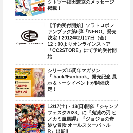
クトツー福田憲克のメッセージ
掲載！
【予約受付開始】ソラトロボフ
ァンブック第6弾「NERO」発売
決定！2012年2月17日（金）
12：00よりオンラインストア
「CC2STORE」にて予約受付開
始
シリーズ15周年マガジン
「.hack//Fanbook」発売記念 展
示＆トークイベントが開催決
定！
12/17(土)・18(日)開催「ジャンプ
フェスタ2023」に『鬼滅の刃 ヒ
ノカミ血風譚』『ジョジョの奇
妙な冒険 オールスターバトル
R』出展!!