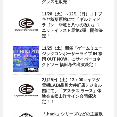
グッズを販売！
11/26（火）～12/1（日）コトブ
キヤ秋葉原館にて「ギルティド
ラゴン 罪竜と八つの呪い」ユ
ニットイラスト展第2弾 開催決
定！
11/25（土）開催「ゲームミュー
ジックコンポーザーライブ IN 福
岡 OUT NOW」にサイバーコネ
クトツー 福田考代出演決定！
2月25日（土）13：00～ヤマダ
電機LABI品川大井町店デジタル
館にて、「アスラズ ラース」体
験会＆松山洋サイン会開催決
定！！
「.hack」シリーズなどの主題歌