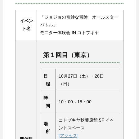
「ジョジョの奇妙な冒険 オールスター
イベン
バトル」
ト名
モニター体験会 IN コトブキヤ
第１回目（東京）
日
10月27日（土）・28日
程
（日）
時
10：00～18：00
間
コトブキヤ秋葉原館 5F イベ
場
ントスペース
所
[アクセス]
開催日