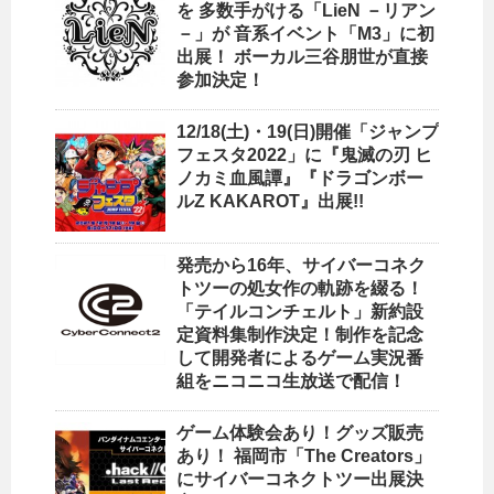
を 多数手がける「LieN －リアン
－」が 音系イベント「M3」に初
出展！ ボーカル三谷朋世が直接
参加決定！
12/18(土)・19(日)開催「ジャンプ
フェスタ2022」に『鬼滅の刃 ヒ
ノカミ血風譚』『ドラゴンボー
ルZ KAKAROT』出展!!
発売から16年、サイバーコネク
トツーの処女作の軌跡を綴る！
「テイルコンチェルト」新約設
定資料集制作決定！制作を記念
して開発者によるゲーム実況番
組をニコニコ生放送で配信！
ゲーム体験会あり！グッズ販売
あり！ 福岡市「The Creators」
にサイバーコネクトツー出展決